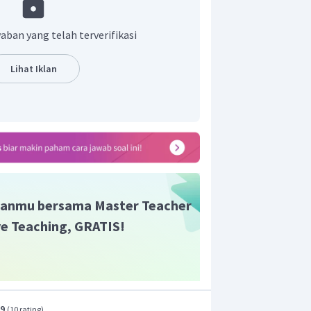
n yang benar adalah B.
aban yang telah terverifikasi
Lihat Iklan
anmu bersama Master Teacher
ive Teaching, GRATIS!
.9
(
10 rating
)