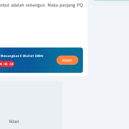
sebut adalah sebangun. Maka panjang PQ
& Menangkan E-Wallet 100rb
Klaim
6
:
41
:
17
Iklan