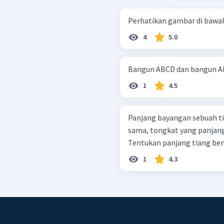
4
5.0
Bangun ABCD dan bangun AEF
1
4.5
Panjang bayangan sebuah ti
sama, tongkat yang panjang
Tentukan panjang tiang ben
1
4.3