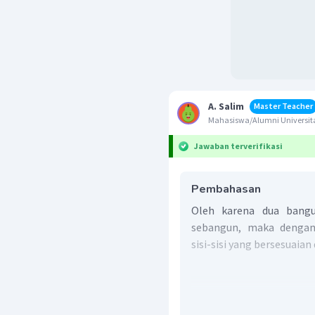
A. Salim
Master Teacher
Mahasiswa/Alumni Universita
Jawaban terverifikasi
Pembahasan
Oleh karena dua bang
sebangun, maka denga
sisi-sisi yang bersesuaia