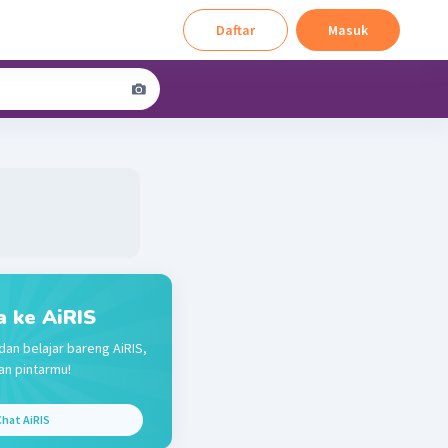
Daftar
Masuk
a ke AiRIS
dan belajar bareng AiRIS,
n pintarmu!
hat AiRIS