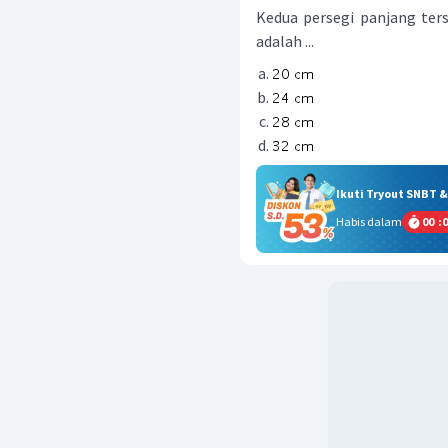
Kedua persegi panjang ter
adalah ...
Ikuti Tryout SNBT 
Habis dalam
00
:
0