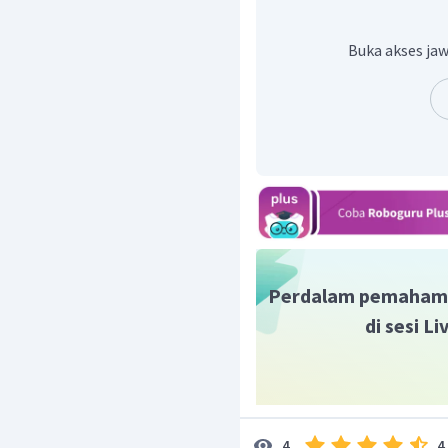
Oleh karena itu, jawaba
Buka akses jaw
Perdalam pemaham
di sesi L
4
4