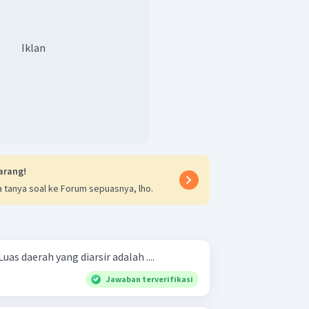
Iklan
arang!
 tanya soal ke Forum sepuasnya, lho.
as daerah yang diarsir adalah ....
Jawaban terverifikasi