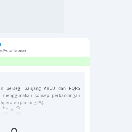
s Pelita Harapan
un persegi panjang ABCD dan PQRS
n menggunakan konsep perbandingan
n diperoleh panjang PQ: