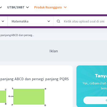
UTBK/SNBT
Produk Ruangguru
 panjang ABCD dan perseg...
Iklan
Tany
i panjang ABCD dan persegi panjang PQRS
Yuk, cobain chat 
tema
C