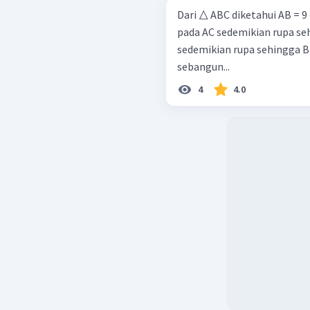
Dari △ ABC diketahui AB = 9 c
pada AC sedemikian rupa se
sedemikian rupa sehingga B
sebangun...
4
4.0