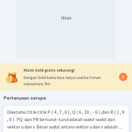
=
(
1
,
2
,
−
2
)
Iklan
DC
=
−
c
d
=
(
1
,
1
,
−
3
)
−
(
3
,
1
,
−
2
)
=
(
−
2
,
0
,
−
1
)
AD
=
−
d
a
=
(
3
,
1
,
−
2
)
−
(
2
,
−
1
,
0
)
=
(
1
,
2
,
−
2
)
Klaim Gold gratis sekarang!
AB
BC
Kita hitung sudut antara
dan
dengan melakukan
Dengan Gold kamu bisa tanya soal ke Forum
perhitungan sebagai berikut:
sepuasnya, lho.
AB
⋅
BC
cos
=
θ
∣
∣
∣
∣
AB
BC
∣
∣
∣
∣
Pertanyaan serupa
(
−
2
)
(
1
)
+
(
0
)
(
2
)
+
(
−
1
)
(
−
2
)
=
2
2
2
2
2
2
(
−
2
)
+
0
+
(
−
1
)
1
+
2
+
(
−
2
)
−
2
+
0
+
2
Diketahui titik-titik P ( 4 , 7 , 0 ) , Q ( 6 , 10 , − 6 ) ,dan R ( 1 , 9
=
4
+
0
+
1
1
+
4
+
4
, 0 ) . PQ ​ dan PR berturut-turutadalah wakil-wakil dari
=
0
vektor u dan v .Besar sudut antara vektor u dan v adalah ....