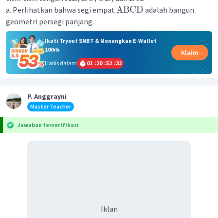
ABCD
a. Perlihatkan bahwa segi empat
adalah bangun
geometri persegi panjang.
Ikuti Tryout SNBT & Menangkan E-Wallet
100rb
Klaim
Habis dalam
01
:
20
:
52
:
32
P. Anggrayni
Master Teacher
Jawaban terverifikasi
Iklan