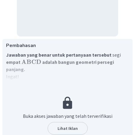
Pembahasan
Jawaban yang benar untuk pertanyaan tersebut
segi
ABCD
empat
adalah bangun geometri persegi
panjang.
Ingat!
Persegi panjang adalah bangun datar yang dibentuk
oleh dua pasang sisi yang masing-masing sama
panjang dan sejajar dengan pasangannya, dan
memiliki empat buah sudut yang kesemuanya adalah
Buka akses jawaban yang telah terverifikasi
sudut siku-siku.
Rumus sudut antar dua vektor :
Lihat Iklan