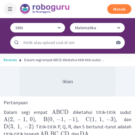
Masuk
Beranda
Dalam segi empat ABCD diketahui titik-titik sudut ...
Iklan
Pertanyaan
ABCD
Dalam segi empat
diketahui titik-titik sudut
A
(
2
,
−
1
,
0
)
B
(
0
,
−
1
,
−
1
)
C
(
1
,
1
,
−
3
)
,
,
, dan
D
(
3
,
1
,
−
2
)
. Titik-titik P, Q, R, dan S berturut-turut adalah
AB
BC
CD
DA
titik-titik tengah
,
,
, dan
.