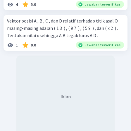
∘
=
9
0
θ
4
5.0
Jawaban terverifikasi
Pada segiempat ABCD terlihat dua pasang sisinya sama
AB
=
DC
BC
=
AD
sejajar dan sama panjang yaitu
dan
Vektor posisi A , B , C , dan D relatif terhadap titik asal O
dan sudut antara sudut antar sisi yang berdekatannya siku-
masing-masing adalah ( 1 3 ​ ) , ( 9 7 ​ ) , ( 5 9 ​ ) , dan ( x 2 ​ ) .
siku.
Tentukan nilai x sehingga A B tegak lurus A D .
ABCD
Dengan demikian, segi empat
adalah bangun
1
0.0
Jawaban terverifikasi
geometri persegi panjang.
Iklan