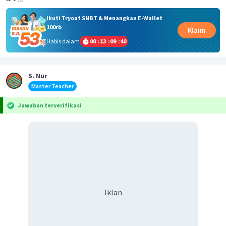
15
Ikuti Tryout SNBT & Menangkan E-Wallet
100rb
Klaim
Habis dalam
00
:
13
:
09
:
40
S. Nur
Master Teacher
Jawaban terverifikasi
Iklan