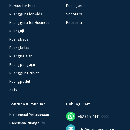
Kursus for Kids
Ruangkerja
Ruangguru for Kids
Schoters
Ruangguru for Business
Kalananti
Ruanguji
Ruangbaca
Ruangkelas
Ruangbelajar
Ruangpengajar
Ruangguru Privat
Ruangpeduli
Airis
Bantuan & Panduan
Hubungi Kami
Kredensial Perusahaan
+62 815-7441-0000
Beasiswa Ruangguru
info@ruangguru.com