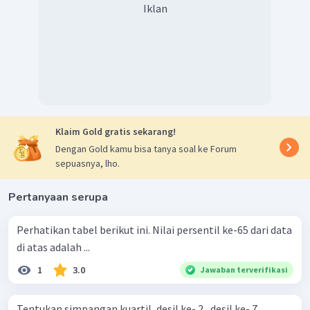
Iklan
Klaim Gold gratis sekarang!
Dengan Gold kamu bisa tanya soal ke Forum
sepuasnya, lho.
Pertanyaan serupa
Perhatikan tabel berikut ini. Nilai persentil ke-65 dari data
di atas adalah ...
1
3.0
Jawaban terverifikasi
Tentukan simpangan kuartil, desil ke- 2 , desil ke- 7 ,