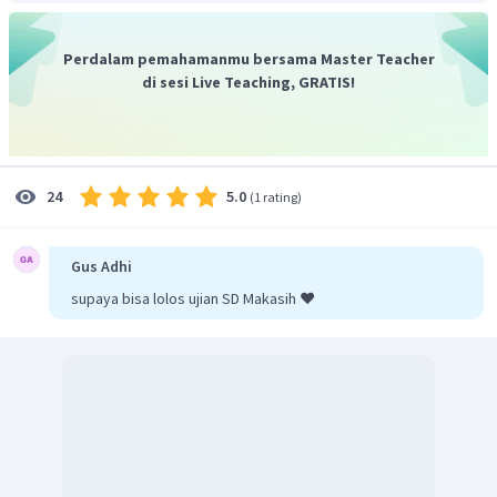
⎛
⎞
15
n
−
F
100
=
+
P
T
b
p
⎝
⎠
15
f
Perdalam pemahamanmu bersama Master Teacher
di sesi Live Teaching, GRATIS!
26
,
1
−
10
(
)
=
54
,
5
+
5
18
=
54
,
5
+
4
,
47
=
58
,
97
Dengan demikian, nilai
adalah
.
5.0
24
(
1 rating
)
Gus Adhi
supaya bisa lolos ujian SD Makasih ❤️