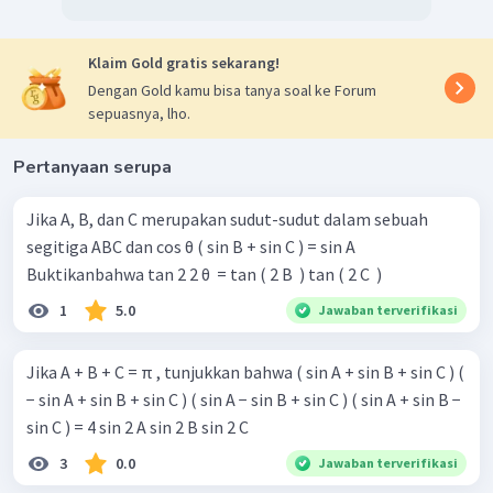
=
sin
2
+
sin
2
A
B
=
sin
2
+
sin
2
A
B
Klaim Gold gratis sekarang!
=
sin
2
−
sin
2
A
A
=
sin
2
(
1
−
cos
2
Dengan Gold kamu bisa tanya soal ke Forum
A
sepuasnya, lho.
=
2
sin
cos
⋅
2
A
A
=
4
sin
sin
[
co
A
B
Pertanyaan serupa
=
4
sin
sin
[
sin
A
B
=
4
sin
sin
[
sin
A
B
=
4
sin
sin
sin
Jika A, B, dan C merupakan sudut-sudut dalam sebuah
A
B
=
4
sin
sin
si
segitiga ABC dan cos θ ( sin B + sin C ) = sin A
A
B
sin
+
sin
+
sin
Kemudian akan dicari hasil dari
Buktikanbahwa tan 2 2 θ ​ = tan ( 2 B ​ ) tan ( 2 C ​ )
A
B
C
sin
+
sin
+
sin
=
(
sin
+
sin
)
+
sin
A
B
C
A
B
1
5.0
Jawaban terverifikasi
+
−
A
B
A
=
2
sin
cos
(
)
(
2
2
−
C
A
B
=
2
cos
cos
(
(
)
2
2
Jika A + B + C = π , tunjukkan bahwa ( sin A + sin B + sin C ) (
−
C
A
B
=
2
cos
cos
(
(
)
2
2
1
− sin A + sin B + sin C ) ( sin A − sin B + sin C ) ( sin A + sin B −
C
A
=
2
cos
2
cos
(
(
2
2
2
sin C ) = 4 sin 2 A sin 2 B sin 2 C
C
A
=
2
cos
2
cos
(
(
)
2
4
A
B
C
=
4
cos
cos
cos
3
0.0
Jawaban terverifikasi
2
2
2
Maka