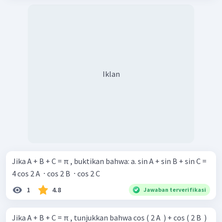
s
i
n
2
+
s
i
n
2
+
s
i
n
2
4
s
i
n
s
i
n
s
i
n
+
4
A
B
C
A
B
m
u
C
=
s
i
n
+
s
i
n
+
s
i
n
A
B
C
A
B
C
4
c
o
s
c
o
s
c
o
s
2
2
2
A
A
B
B
4
⋅
2
s
i
n
c
o
s
⋅
2
s
i
n
c
o
s
⋅
2
2
2
2
2
=
A
B
C
4
c
o
s
c
o
s
c
o
s
2
2
2
A
B
C
=
8
sin
sin
sin
(
)
(
)
(
2
2
2
Iklan
Dengan demikian terbukti bahwa
sin
2
+
sin
2
+
sin
2
(
)
(
)
A
B
C
A
B
=
8
sin
sin
sin
+
sin
+
sin
2
2
A
B
C
Jika A + B + C = π , buktikan bahwa: a. sin A + sin B + sin C =
4 cos 2 A ​ ⋅ cos 2 B ​ ⋅ cos 2 C ​
1
4.8
Jawaban terverifikasi
Jika A + B + C = π , tunjukkan bahwa cos ( 2 A ​ ) + cos ( 2 B ​ )