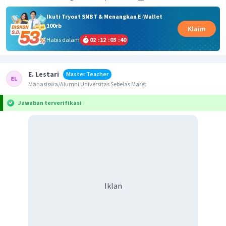
Ikuti Tryout SNBT & Menangkan E-Wallet
100rb
Klaim
Habis dalam
02
:
12
:
03
:
39
E. Lestari
Master Teacher
Mahasiswa/Alumni Universitas Sebelas Maret
Jawaban terverifikasi
Iklan