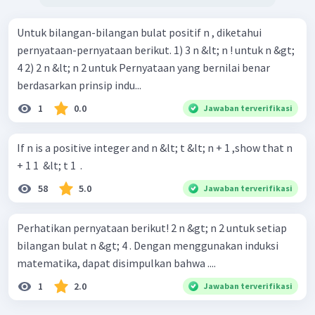
≥
2
untuk semua bilangan bulat positif
.
n
Untuk bilangan-bilangan bulat positif n , diketahui
pernyataan-pernyataan berikut. 1) 3 n &lt; n ! untuk n &gt;
4 2) 2 n &lt; n 2 untuk Pernyataan yang bernilai benar
berdasarkan prinsip indu...
1
0.0
Jawaban terverifikasi
If n is a positive integer and n &lt; t &lt; n + 1 ,show that n
+ 1 1 ​ &lt; t 1 ​ .
58
5.0
Jawaban terverifikasi
Perhatikan pernyataan berikut! 2 n &gt; n 2 untuk setiap
bilangan bulat n &gt; 4 . Dengan menggunakan induksi
matematika, dapat disimpulkan bahwa ....
1
2.0
Jawaban terverifikasi