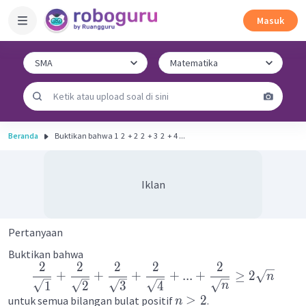
Masuk
Beranda
Buktikan bahwa 1 ​ 2 ​ + 2 ​ 2 ​ + 3 ​ 2 ​ + 4 ...
Iklan
Pertanyaan
Buktikan bahwa
2
2
2
2
2
+
+
+
+
...
+
≥
2
n
1
2
3
4
n
≥
2
untuk semua bilangan bulat positif
.
n