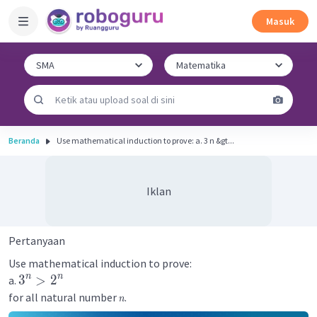
Masuk
Beranda
Use mathematical induction to prove: a. 3 n &gt...
Iklan
Pertanyaan
Use mathematical induction to prove:
n
n
3
>
2
a.
for all natural number
.
n