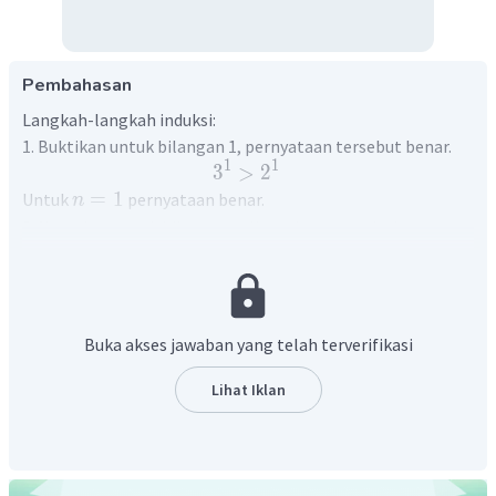
Pembahasan
Langkah-langkah induksi:
1. Buktikan untuk bilangan 1, pernyataan tersebut benar.
1
1
3
>
2
=
1
Untuk
pernyataan benar.
n
2. Nyatakan untuk bilangan asli sembarang, misalnya
=
, pernyataan tersebut diasumsikan benar.
n
k
k
k
3
>
2
=
+
1
3. Untuk
akan dibuktikan
n
k
+
1
+
1
k
k
3
>
2
Buka akses jawaban yang telah terverifikasi
Maka:
k
k
3
>
2
Lihat Iklan
k
k
3.
3
>
3.
2
(
kedua
ruas
×
3
)
+
1
k
k
3
>
3.
2
+
1
k
k
3
>
2.
2
+
1
+
1
k
k
3
>
2