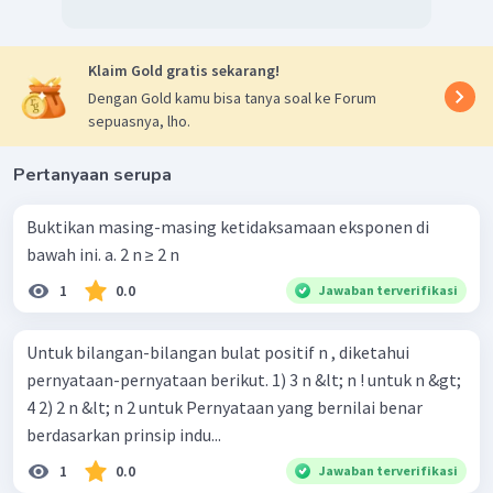
Klaim Gold gratis sekarang!
Dengan Gold kamu bisa tanya soal ke Forum
sepuasnya, lho.
Pertanyaan serupa
Buktikan masing-masing ketidaksamaan eksponen di
bawah ini. a. 2 n ≥ 2 n
1
0.0
Jawaban terverifikasi
Untuk bilangan-bilangan bulat positif n , diketahui
pernyataan-pernyataan berikut. 1) 3 n &lt; n ! untuk n &gt;
4 2) 2 n &lt; n 2 untuk Pernyataan yang bernilai benar
berdasarkan prinsip indu...
1
0.0
Jawaban terverifikasi