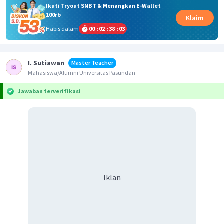
Ikuti Tryout SNBT & Menangkan E-Wallet
100rb
Klaim
Habis dalam
00
:
02
:
38
:
03
I. Sutiawan
Master Teacher
Mahasiswa/Alumni Universitas Pasundan
Jawaban terverifikasi
Iklan