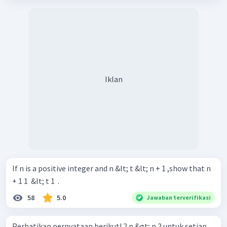
Iklan
If n is a positive integer and n &lt; t &lt; n + 1 ,show that n
+ 1 1 ​ &lt; t 1 ​ .
58
5.0
Jawaban terverifikasi
Perhatikan pernyataan berikut! 2 n &gt; n 2 untuk setiap