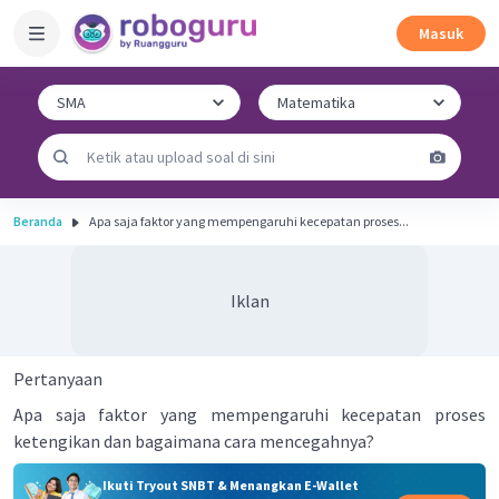
Masuk
Beranda
Apa saja faktor yang mempengaruhi kecepatan proses...
Iklan
Pertanyaan
Apa saja faktor yang mempengaruhi kecepatan proses
ketengikan dan bagaimana cara mencegahnya?
Ikuti Tryout SNBT & Menangkan E-Wallet