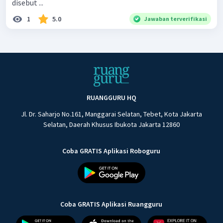
disebut ...
1
5.0
Jawaban terverifikasi
RUANGGURU HQ
Jl. Dr. Saharjo No.161, Manggarai Selatan, Tebet, Kota Jakarta
Selatan, Daerah Khusus Ibukota Jakarta 12860
Coba GRATIS Aplikasi Roboguru
Coba GRATIS Aplikasi Ruangguru