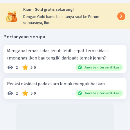
Klaim Gold gratis sekarang!
Dengan Gold kamu bisa tanya soal ke Forum
sepuasnya, lho.
Pertanyaan serupa
Mengapa lemak tidak jenuh lebih cepat teroksidasi
(menghasilkan bau tengik) daripada lemak jenuh?
2
5.0
Jawaban terverifikasi
Reaksi oksidasi pada asam lemak mengakibatkan ...
2
5.0
Jawaban terverifikasi