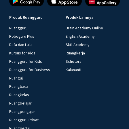
Produk Ruangguru
Produk Lainnya
Ruangguru
Brain Academy Online
Roboguru Plus
English Academy
Dafa dan Lulu
Skill Academy
Kursus for Kids
Ruangkerja
Ruangguru for Kids
Schoters
Ruangguru for Business
Kalananti
Ruanguji
Ruangbaca
Ruangkelas
Ruangbelajar
Ruangpengajar
Ruangguru Privat
Ruangpeduli