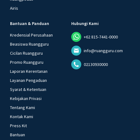
Airis
Bantuan & Panduan
Hubungi Kami
Kredensial Perusahaan
+62 815-7441-0000
Beasiswa Ruangguru
info@ruangguru.com
Cicilan Ruangguru
Promo Ruangguru
02130930000
Laporan Kerentanan
Layanan Pengaduan
Syarat & Ketentuan
Kebijakan Privasi
Tentang Kami
Kontak Kami
Press Kit
Bantuan