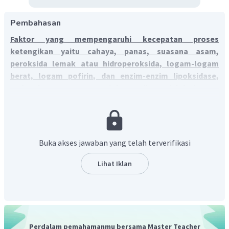
Pembahasan
Faktor yang mempengaruhi kecepatan proses
ketengikan yaitu cahaya, panas, suasana asam,
peroksida lemak atau hidroperoksida, logam-logam
berat, logam pofirin, dan enzim-enzim lipoksidase,
sedangkan cara mencegah ketengikan adalah dengan
mengasingkan oksigen dan menambahkan zat
antioksidan.
Faktor-faktor yang dapat mempercepat proses ketengikan
minyak diantaranya seperti cahaya, panas, suasana asam,
Buka akses jawaban yang telah terverifikasi
peroksida lemak atau hidroperoksida, logam-logam berat
seperti Cu, Fe, Co dan Mn, logam pofirin seperti hematin,
Lihat Iklan
hemoglobin, mioklobin, klorofil, dan enzim-enzim
lipoksidase.
Cara yang dapat dilakukan untuk mencegah ketengikan
dengan cara mengasingkan oksigen atau menambah zat
antioksidan. Radikal-radikal bebas dihasilkan selama
Perdalam pemahamanmu bersama Master Teacher