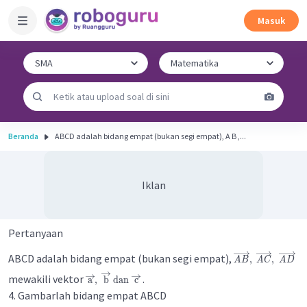
Masuk
Beranda
ABCD adalah bidang empat (bukan segi empat), A B ,...
Iklan
Pertanyaan
ABCD adalah bidang empat (bukan segi empat),
,
,
A
B
A
C
A
D
mewakili vektor
.
a
,
b
dan
c
4. Gambarlah bidang empat ABCD