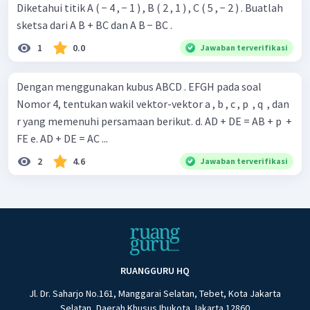
Diketahui titik A ( − 4 , − 1 ) , B ( 2 , 1 ) , C ( 5 , − 2 ) . Buatlah
sketsa dari A B + BC dan A B − BC .
1
0.0
Jawaban terverifikasi
Dengan menggunakan kubus ABCD . EFGH pada soal
Nomor 4, tentukan wakil vektor-vektor a , b , c , p ​ , q ​ , dan
r yang memenuhi persamaan berikut. d. AD + DE = AB + p ​ +
FE e. AD + DE = AC ...
2
4.6
Jawaban terverifikasi
RUANGGURU HQ
Jl. Dr. Saharjo No.161, Manggarai Selatan, Tebet, Kota Jakarta
Selatan, Daerah Khusus Ibukota Jakarta 12860