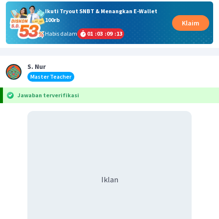
Ikuti Tryout SNBT & Menangkan E-Wallet
100rb
Klaim
Habis dalam
01
:
03
:
09
:
13
S. Nur
Master Teacher
Jawaban terverifikasi
Iklan