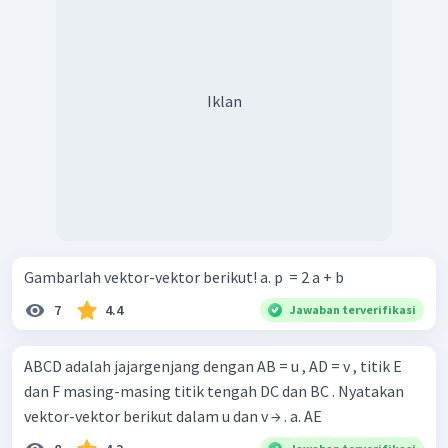
Iklan
Gambarlah vektor-vektor berikut! a. p ​ = 2 a + b
7
4.4
Jawaban terverifikasi
ABCD adalah jajargenjang dengan AB = u , AD = v , titik E
dan F masing-masing titik tengah DC dan BC . Nyatakan
vektor-vektor berikut dalam u dan v → . a. AE