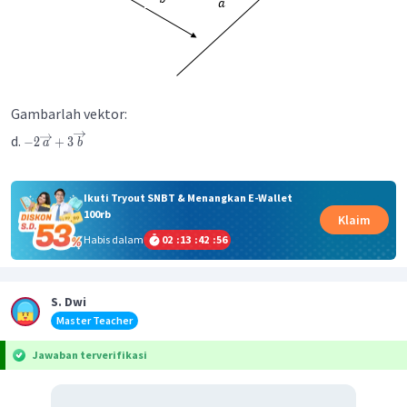
Gambarlah vektor:
d.
−
2
+
3
a
b
Ikuti Tryout SNBT & Menangkan E-Wallet
100rb
Klaim
Habis dalam
02
:
13
:
42
:
56
S. Dwi
Master Teacher
Jawaban terverifikasi