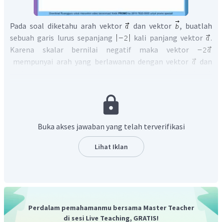
Pada soal diketahu arah vektor
dan vektor
, buatlah
sebuah garis lurus sepanjang
kali panjang vektor
.
Karena skalar bernilai negatif maka vektor
mempunyai arah yang berlawanan dengan vektor
dan
berilah tanda panah di ujung garis tersebut (titik ujung).
Kemudian buatlah sebuah garis lurus sesuai dengan arah
vektor
pada soal sepanjang 3 kali dari vektor
dan
berilah tanda panah di ujung garis. Geserlah vektor
sedimikian hingga titik awal vektor
berhimpit dengan
Buka akses jawaban yang telah terverifikasi
titik ujung vektor
. Kemudian buatlah garis lurus
sepanjang titik awal vektor
sampai titik ujung vektor
Lihat Iklan
. Hasil penjumlahan
dapat dilihat seperti
gambar berikut:
Perdalam pemahamanmu bersama Master Teacher
di sesi Live Teaching, GRATIS!