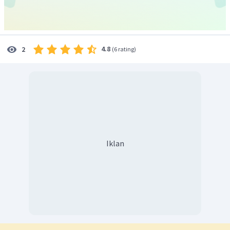
4.8
2
(
6 rating
)
Dengan demikian, gambar vektor
adalah seperti
−
2
+
3
a
b
pada gambar di atas.
Iklan