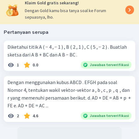
Klaim Gold gratis sekarang!
Dengan Gold kamu bisa tanya soal ke Forum
sepuasnya, lho.
Pertanyaan serupa
Diketahui titik A ( − 4 , − 1 ) , B ( 2 , 1 ) , C ( 5 , − 2 ) . Buatlah
sketsa dari A B + BC dan A B − BC .
1
0.0
Jawaban terverifikasi
Dengan menggunakan kubus ABCD . EFGH pada soal
Nomor 4, tentukan wakil vektor-vektor a , b , c , p ​ , q ​ , dan
r yang memenuhi persamaan berikut. d. AD + DE = AB + p ​ +
FE e. AD + DE = AC ...
2
4.6
Jawaban terverifikasi