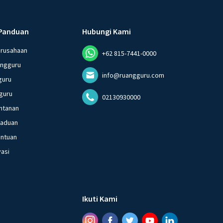
Panduan
Hubungi Kami
erusahaan
+62 815-7441-0000
angguru
info@ruangguru.com
guru
guru
02130930000
ntanan
gaduan
entuan
vasi
Ikuti Kami