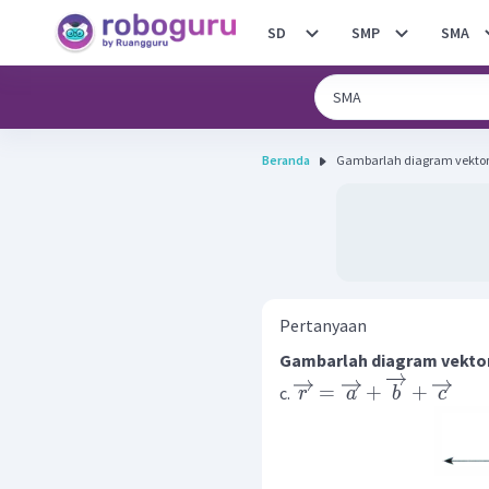
SD
SMP
SMA
Beranda
Gambarlah diagram vektor 
Pertanyaan
Gambarlah diagram vektor
=
+
+
c.
r
a
b
c