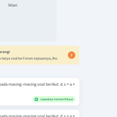
Iklan
arang!
 tanya soal ke Forum sepuasnya, lho.
asing­-masing soal berikut. d. s = a +
Jawaban terverifikasi
asing­-masing soal berikut. d. s = a +