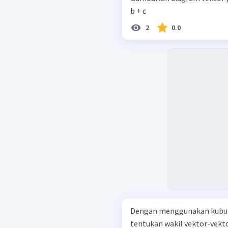
b + c
2
0.0
Dengan menggunakan kubus 
tentukan wakil vektor-vektor a