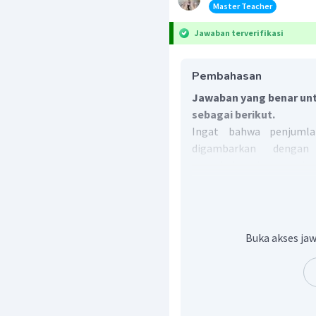
Master Teacher
Jawaban terverifikasi
Pembahasan
Jawaban yang benar unt
sebagai berikut.
Ingat bahwa penjumla
digambarkan dengan
menghubungkan pangkal v
vektor terakhir.
=
Gambar vektor
r
a
,
Buka akses jaw
Gambar vektor
a
b
Dengan memperhatik
=
+
vektor
r
a
b