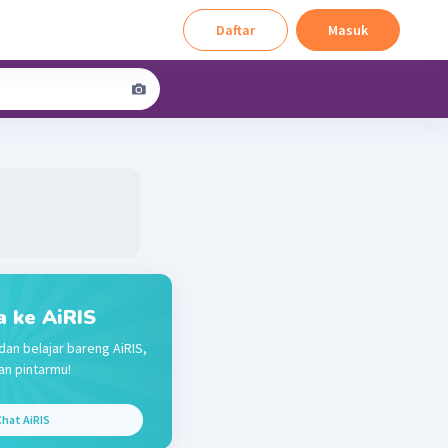
Daftar
Masuk
a ke AiRIS
dan belajar bareng AiRIS,
n pintarmu!
hat AiRIS