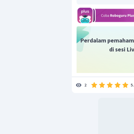
Perdalam pemaham
di sesi L
Dengan demikian, gambar
adalah seperti di atas.
5
2