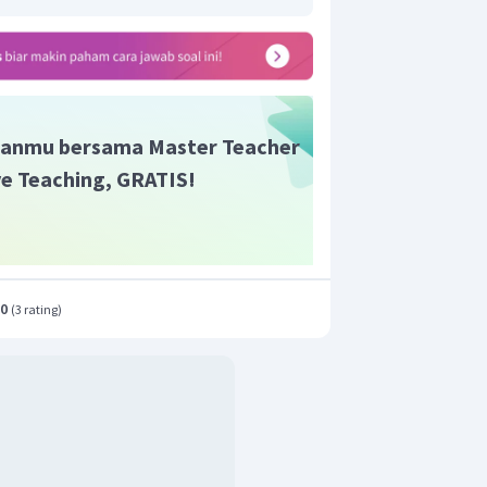
anmu bersama Master Teacher
ive Teaching, GRATIS!
=
+
+
 dari vektor
r
a
b
c
.0
(
3 rating
)