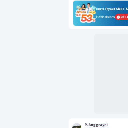
Ikuti Tryout SNBT 
Habis dalam
02
:
1
P. Anggrayni