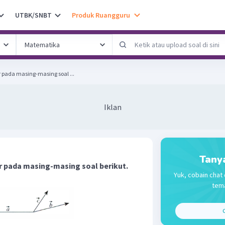
UTBK/SNBT
Produk Ruangguru
pada masing­-masing soal ...
Iklan
Tany
 pada masing­-masing soal berikut.
Yuk, cobain chat 
tema
C