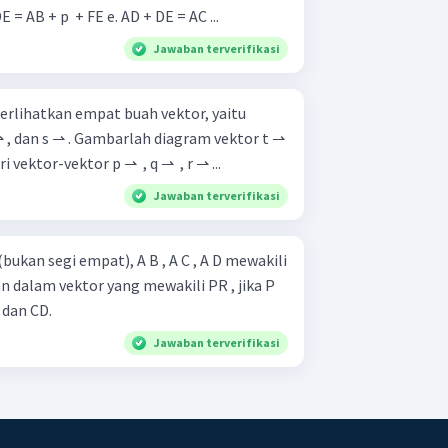
persamaan berikut. d. AD + DE = AB + p ​ + FE e. AD + DE = AC ...
Jawaban terverifikasi
erlihatkan empat buah vektor, yaitu
 r ⇀ , dan s ⇀ . Gambarlah diagram vektor t ⇀
ktor-vektor p ⇀ ​ , q ⇀ ​ , r ⇀ ...
Jawaban terverifikasi
ukan segi empat), A B , A C , A D mewakili
 dan CD.
Jawaban terverifikasi