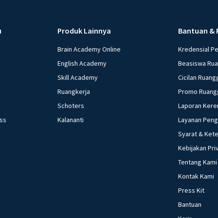
u
Produk Lainnya
Bantuan & 
Brain Academy Online
Kredensial P
English Academy
Beasiswa Ru
Skill Academy
Cicilan Ruang
Ruangkerja
Promo Ruang
Schoters
Laporan Kere
ess
Kalananti
Layanan Pen
Syarat & Ket
Kebijakan Pri
Tentang Kami
Kontak Kami
Press Kit
Bantuan