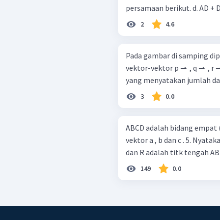
2
4.6
Pada gambar di samping dip
vektor­-vektor p ⇀ ​ , q ⇀ ​ ,
yang menyatakan jumlah dari ve
3
0.0
ABCD adalah bidang empat (b
vektor a , b dan c . 5. Nyatakan dalam vektor yang mewakili PR , jika P
dan R adalah titk tengah AB
149
0.0