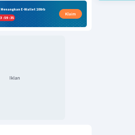
& Menangkan E-Wallet 100rb
Klaim
3
:
59
:
35
Iklan