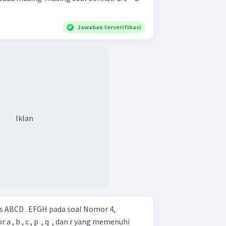
Jawaban terverifikasi
Iklan
ABCD . EFGH pada soal Nomor 4,
 , b , c , p ​ , q ​ , dan r yang memenuhi