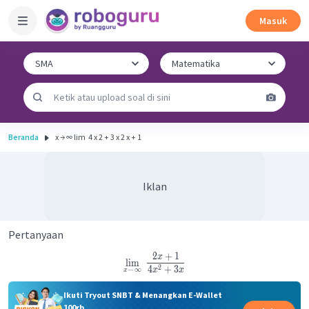
Masuk
Beranda
x → ∞ lim ​ 4 x 2 + 3 x 2 x + 1 ​
Iklan
Pertanyaan
2
+
1
x
lim
2
4
+
3
→
∞
x
x
x
Ikuti Tryout SNBT & Menangkan E-Wallet
100rb