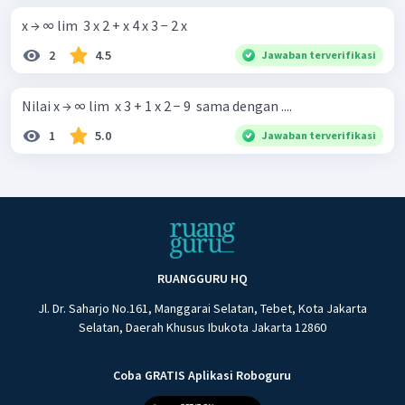
x → ∞ lim ​ 3 x 2 + x 4 x 3 − 2 x ​
2
4.5
Jawaban terverifikasi
Nilai x → ∞ lim ​ x 3 + 1 x 2 − 9 ​ sama dengan ....
1
5.0
Jawaban terverifikasi
RUANGGURU HQ
Jl. Dr. Saharjo No.161, Manggarai Selatan, Tebet, Kota Jakarta
Selatan, Daerah Khusus Ibukota Jakarta 12860
Coba GRATIS Aplikasi Roboguru