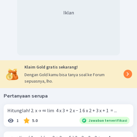
Iklan
Klaim Gold gratis sekarang!
Dengan Gold kamu bisa tanya soal ke Forum
sepuasnya, lho.
Pertanyaan serupa
Hitunglah! 2. x → ∞ lim ​ 4 x 3 + 2 x − 1 6 x 2 + 3 x + 1 ​ = ...
1
5.0
Jawaban terverifikasi