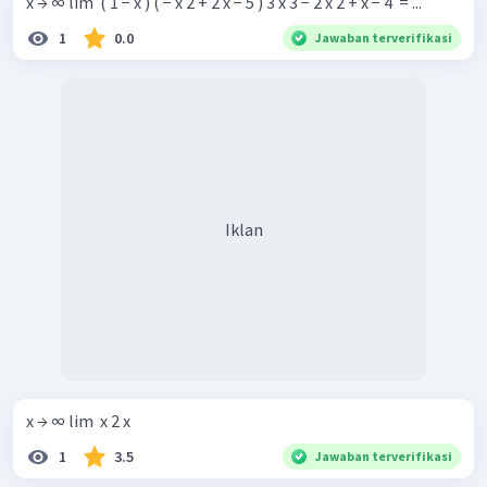
x → ∞ lim ​ ( 1 − x ) ( − x 2 + 2 x − 5 ) 3 x 3 − 2 x 2 + x − 4 ​ = ...
1
0.0
Jawaban terverifikasi
Iklan
x → ∞ lim ​ x 2 x ​
1
3.5
Jawaban terverifikasi