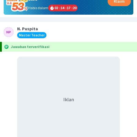
Klaim
Habis dalam
02
:
14
:
17
:
20
N. Puspita
Master Teacher
Jawaban terverifikasi
Iklan