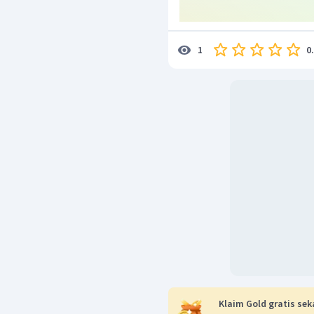
0
1
Klaim Gold gratis sek