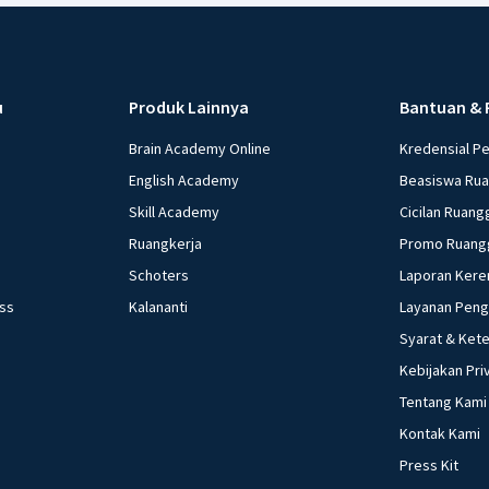
u
Produk Lainnya
Bantuan & 
Brain Academy Online
Kredensial P
English Academy
Beasiswa Ru
Skill Academy
Cicilan Ruang
Ruangkerja
Promo Ruang
Schoters
Laporan Kere
ess
Kalananti
Layanan Pen
Syarat & Ket
Kebijakan Pri
Tentang Kami
Kontak Kami
Press Kit