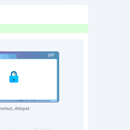
ersebut, didapat:
3
2
3
−
2
+
−
4
x
x
x