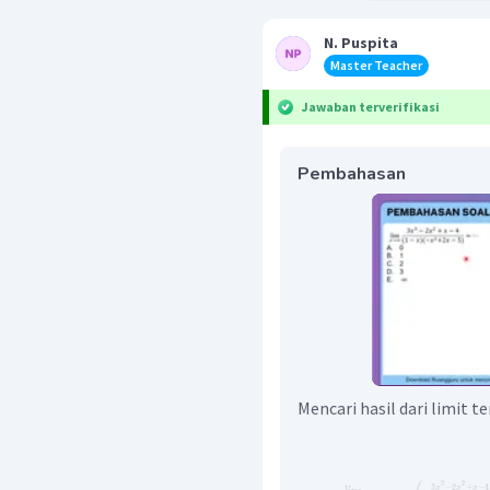
N. Puspita
Master Teacher
Jawaban terverifikasi
Pembahasan
Mencari hasil dari limit t
3
2
3
−
2
+
−
4
x
x
x