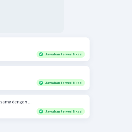
Jawaban terverifikasi
Jawaban terverifikasi
 ​ sama dengan ....
Jawaban terverifikasi