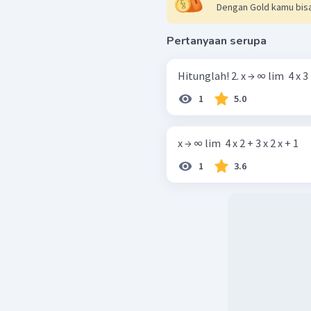
Dengan Gold kamu bisa
Pertanyaan serupa
Hitunglah! 2. x → ∞ lim ​ 
1
5.0
x → ∞ lim ​ 4 x 2 + 3 x 2 x + 1 ​
1
3.6