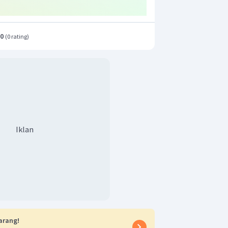
.0
(
0 rating
)
Iklan
arang!