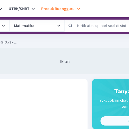
UTBK/SNBT
Produk Ruangguru
 5 ) 3 x 3 − ...
Iklan
Tany
.
Yuk, cobain chat 
tema
C