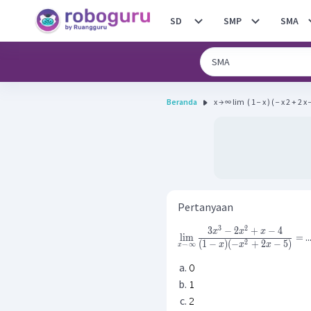
SD
SMP
SMA
Beranda
x → ∞ lim ​ ( 1 − x ) ( − x 2 + 2 x −
Pertanyaan
3
2
3
−
2
+
−
4
x
x
x
..
lim
=
2
(
1
−
)
(
−
+
2
−
5
)
→
∞
x
x
x
x