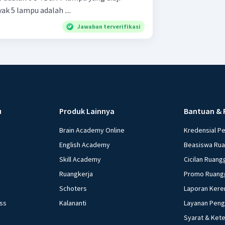
k 5 lampu adalah ....
Jawaban terverifikasi
u
Produk Lainnya
Bantuan & 
Brain Academy Online
Kredensial P
English Academy
Beasiswa Ru
Skill Academy
Cicilan Ruang
Ruangkerja
Promo Ruang
Schoters
Laporan Kere
ess
Kalananti
Layanan Pen
Syarat & Ket