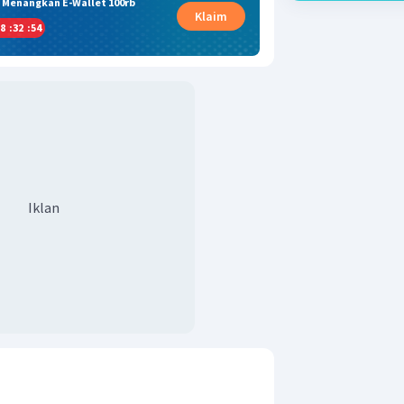
& Menangkan E-Wallet 100rb
Klaim
8
:
32
:
53
Iklan