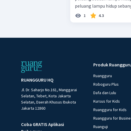
peluang lampu hidup sebanya
1
4.3
Produk Ruanggur
Ruangguru
RUANGGURU HQ
Roboguru Plus
Jl. Dr. Saharjo No.161, Manggarai
Dafa dan Lulu
Selatan, Tebet, Kota Jakarta
Kursus for Kids
Selatan, Daerah Khusus Ibukota
Jakarta 12860
Ruangguru for Kids
Ruangguru for Busin
Coba GRATIS Aplikasi
Ruanguji