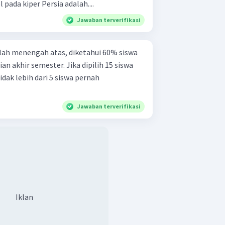
l pada kiper Persia adalah....
Jawaban terverifikasi
olah menengah atas, diketahui 60% siswa
n akhir semester. Jika dipilih 15 siswa
dak lebih dari 5 siswa pernah
Jawaban terverifikasi
Iklan