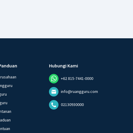
Panduan
Hubungi Kami
erusahaan
+62 815-7441-0000
angguru
info@ruangguru.com
guru
guru
02130930000
ntanan
gaduan
entuan