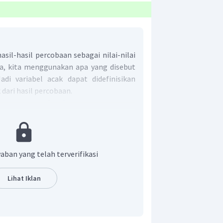
il-hasil percobaan sebagai nilai-nilai
a, kita menggunakan apa yang disebut
Jadi variabel acak dapat didefinisikan
 dari hasil percobaan.
logam untuk 2 kali pelemparan :
a yang muncul, dapat dinyatakan
aban yang telah terverifikasi
 dengan menggunakan segitiga pascal
Lihat Iklan
 dapat dituangkan dalam tabel :
ng