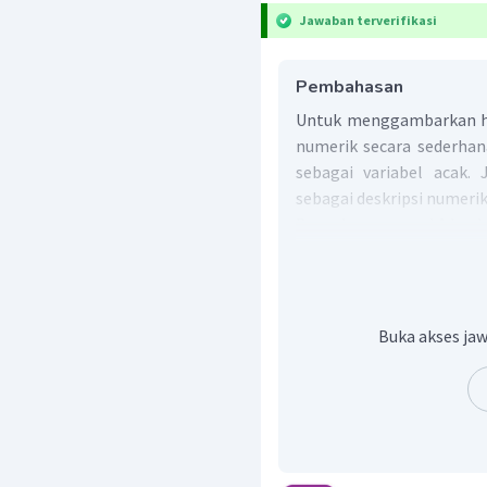
Jawaban terverifikasi
Pembahasan
Untuk menggambarkan has
numerik secara sederhan
sebagai variabel acak. 
sebagai deskripsi numerik
Banyaknya sampel 1 buah 
Jika
= banyak angk
Buka akses jaw
Menentukan titik sampel
sehingga dapat dituliskan
X
n (S)
Titik sampel
Pelua
0
4
1