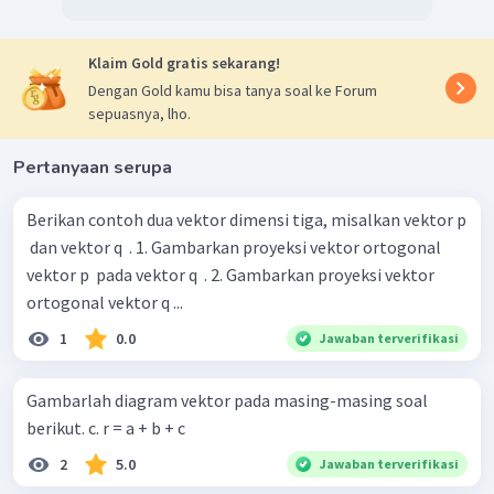
Klaim Gold gratis sekarang!
Dengan Gold kamu bisa tanya soal ke Forum
sepuasnya, lho.
Pertanyaan serupa
Berikan contoh dua vektor dimensi tiga, misalkan vektor p
​ dan vektor q ​ . 1. Gambarkan proyeksi vektor ortogonal
vektor p ​ pada vektor q ​ . 2. Gambarkan proyeksi vektor
ortogonal vektor q ​...
1
0.0
Jawaban terverifikasi
Gambarlah diagram vektor pada masing­-masing soal
berikut. c. r = a + b + c
2
5.0
Jawaban terverifikasi