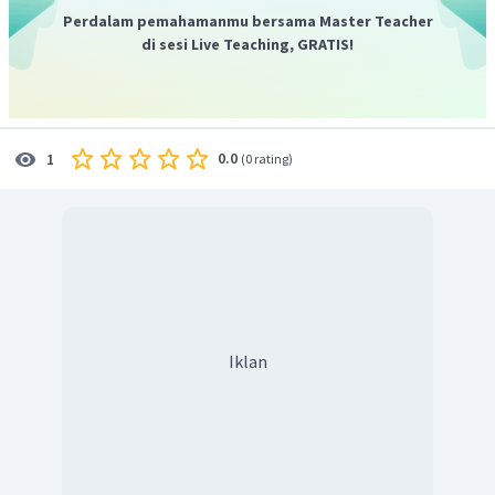
Perdalam pemahamanmu bersama Master Teacher
di sesi Live Teaching, GRATIS!
0.0
1
(
0 rating
)
Iklan