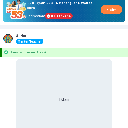
Ikuti Tryout SNBT & Menangkan E-Wallet
100rb
Klaim
Habis dalam
00
:
13
:
53
:
36
S. Nur
Master Teacher
Jawaban terverifikasi
Iklan