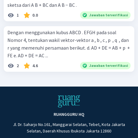
sketsa dari A B + BC dan A B − BC .
1
0.0
Jawaban terverifikasi
Dengan menggunakan kubus ABCD . EFGH pada soal
Nomor 4, tentukan wakil vektor-vektor a , b , c , p ​ , q ​ , dan
r yang memenuhi persamaan berikut. d. AD + DE = AB + p ​ +
FE e. AD + DE = AC ...
2
4.6
Jawaban terverifikasi
RUANGGURU HQ
Jl. Dr. Saharjo No.161, Manggarai Selatan, Tebet, Kota Jakarta
Selatan, Daerah Khusus Ibukota Jakarta 12860