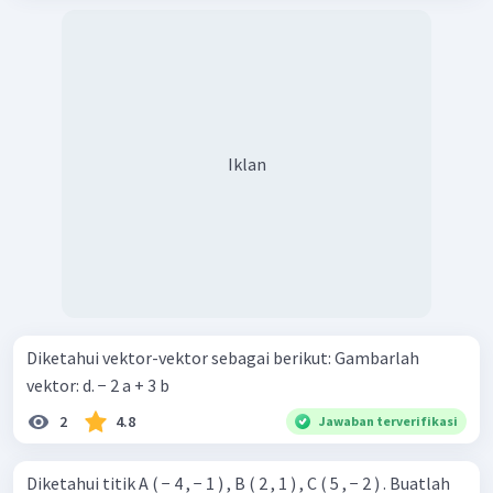
Iklan
Diketahui vektor-vektor sebagai berikut: Gambarlah
vektor: d. − 2 a + 3 b
2
4.8
Jawaban terverifikasi
Diketahui titik A ( − 4 , − 1 ) , B ( 2 , 1 ) , C ( 5 , − 2 ) . Buatlah