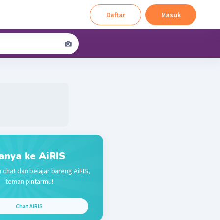
Daftar
Masuk
anya ke AiRIS
n chat dan belajar bareng AiRIS,
teman pintarmu!
Chat AiRIS