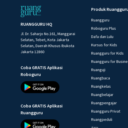
Produk Ruanggur
Ruangguru
RUANGGURU HQ
Roboguru Plus
Jl. Dr. Saharjo No.161, Manggarai
Dafa dan Lulu
Selatan, Tebet, Kota Jakarta
Kursus for Kids
Selatan, Daerah Khusus Ibukota
Jakarta 12860
Ruangguru for Kids
Ruangguru for Busin
Coba GRATIS Aplikasi
Ruanguji
Roboguru
Ruangbaca
Ruangkelas
Ruangbelajar
Ruangpengajar
Coba GRATIS Aplikasi
Ruangguru Privat
Ruangguru
Ruangpeduli
Airis