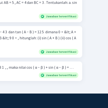
B = 5 , AC = 4 dan BC = 3 . Tentukanlah: a. sin
Jawaban terverifikasi
 4 3 ​ dan tan ( A − B ) = 12 5 ​ dimana 0 ∘ &lt; A +
tunglah: (i) sin ( A + B ) (ii) cos ( A
Jawaban terverifikasi
3 1 ​ , , maka nilai cos ( α − β ) + sin ( α − β ) = …
Jawaban terverifikasi