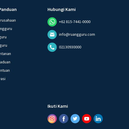
Panduan
Hubungi Kami
erusahaan
+62 815-7441-0000
angguru
info@ruangguru.com
guru
guru
02130930000
ntanan
gaduan
entuan
vasi
Ikuti Kami