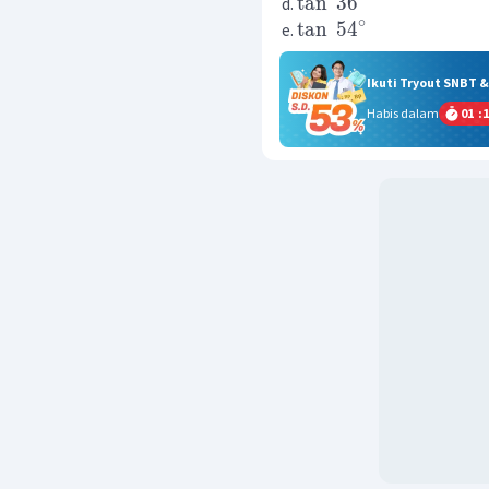
tan
3
6
∘
tan
5
4
Ikuti Tryout SNBT 
Habis dalam
01
:
1