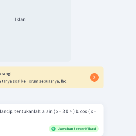
Iklan
arang!
 tanya soal ke Forum sepuasnya, lho.
ah: a. sin ( x − 3 0 ∘ ) b. cos ( x −
Jawaban terverifikasi