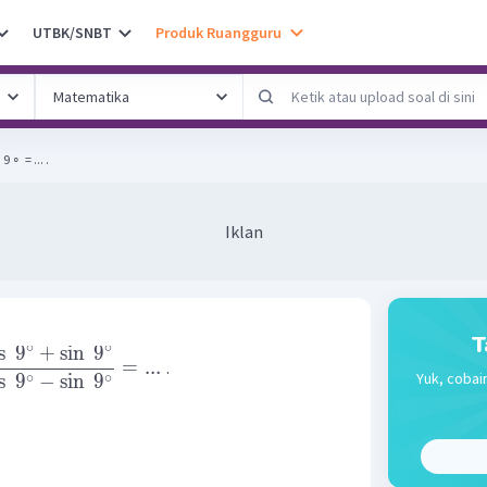
UTBK/SNBT
Produk Ruangguru
∘ ​ = ... .
Iklan
T
∘
∘
s
9
+
sin
9
=
...
.
Yuk, cobai
∘
∘
s
9
−
sin
9