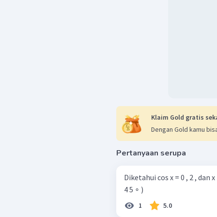
Klaim Gold gratis sek
Dengan Gold kamu bisa
Pertanyaan serupa
Diketahui cos x = 0 , 2 , dan x lancip. tentukanl
4 5 ∘ )
1
5.0