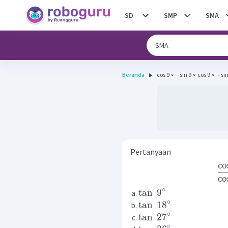
SD
SMP
SMA
Beranda
cos 9 ∘ − sin 9 ∘ cos 9 ∘ + sin 9 
Pertanyaan
co
co
∘
tan
9
∘
tan
1
8
∘
tan
2
7
∘