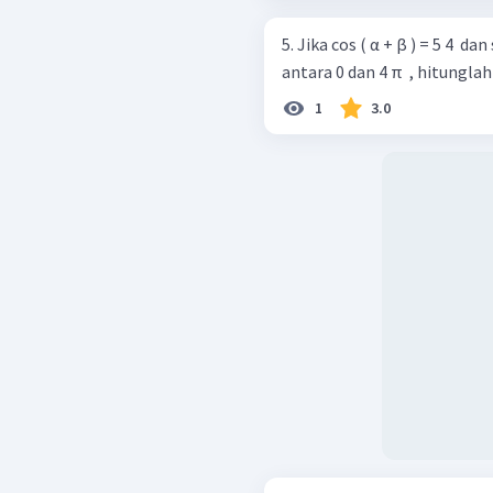
5. Jika cos ( α + β ) = 5 4 ​ da
antara 0 dan 4 π ​ , hitunglah 
1
3.0