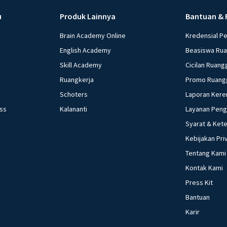
u
Produk Lainnya
Bantuan & 
Brain Academy Online
Kredensial P
English Academy
Beasiswa Ru
Skill Academy
Cicilan Ruang
Ruangkerja
Promo Ruang
Schoters
Laporan Kere
ess
Kalananti
Layanan Pen
Syarat & Ket
Kebijakan Pri
Tentang Kami
Kontak Kami
Press Kit
Bantuan
Karir