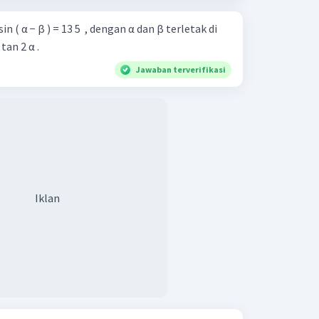
n sin ( α − β ) = 13 5 ​ , dengan α dan β terletak di
tan 2 α .
Jawaban terverifikasi
Iklan