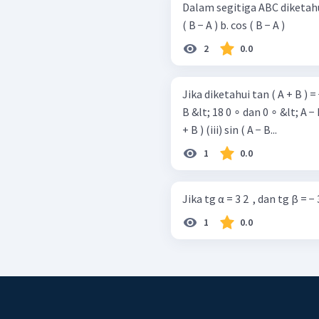
Dalam segitiga ABC diketahui: A
( B − A ) b. cos ( B − A )
2
0.0
Jika diketahui tan ( A + B ) = −
B &lt; 18 0 ∘ dan 0 ∘ &lt; A − B &lt; 9 0 ∘ , hi
+ B ) (iii) sin ( A − B...
1
0.0
Jika tg α = 3 2 ​ , dan tg β = − 
1
0.0