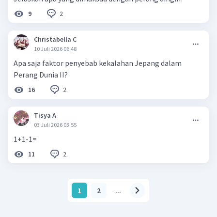
2
9
Christabella C
10 Juli 2026 06:48
Apa saja faktor penyebab kekalahan Jepang dalam
Perang Dunia II?
2
16
Tisya A
03 Juli 2026 03:55
1+1-1=
2
11
1
2
...