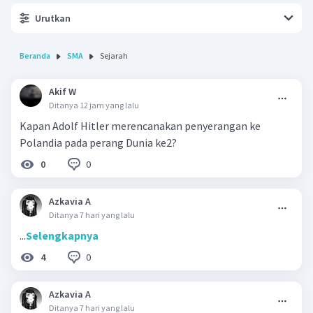
Urutkan
Beranda
SMA
Sejarah
Akif W
Ditanya 12 jam yang lalu
Kapan Adolf Hitler merencanakan penyerangan ke
Polandia pada perang Dunia ke2?
0
0
Azkavia A
Ditanya 7 hari yang lalu
...
Selengkapnya
0
4
Azkavia A
Ditanya 7 hari yang lalu