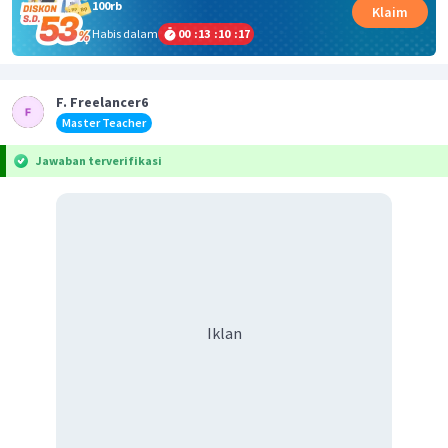
100rb
Klaim
Habis dalam
00
:
13
:
10
:
17
F. Freelancer6
Master Teacher
Jawaban terverifikasi
Iklan