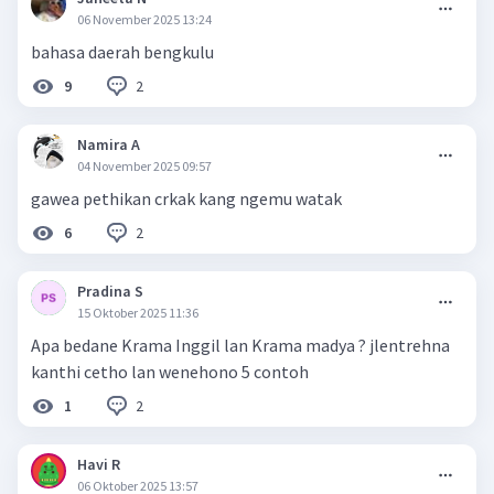
06 November 2025 13:24
bahasa daerah bengkulu
2
9
Namira A
04 November 2025 09:57
gawea pethikan crkak kang ngemu watak
2
6
Pradina S
15 Oktober 2025 11:36
Apa bedane Krama Inggil lan Krama madya ? jlentrehna
kanthi cetho lan wenehono 5 contoh
2
1
Havi R
06 Oktober 2025 13:57