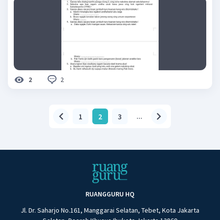
2
2
1
2
3
...
RUANGGURU HQ
Jl. Dr. Saharjo No.161, Manggarai Selatan, Tebet, Kota Jakarta