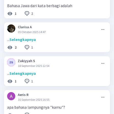
Bahasa Jawa dari kata berbagi adalah
2
1
Clarisa A
05 Oktober 2025 14:47
...
Selengkapnya
1
2
Zakiyyah S
18 September 2025 12:54
...
Selengkapnya
1
1
Aeris R
16 September 2025 16:55
apa bahasa lampungnya "kamu"?