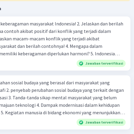
tihan, kula lan kanca-kanca ngginakaken selendang kanggé
inipun angsa. Gendhing pengiringipun meneng lan
a
en katentreman, saéngga suasana latihan dados ayem.
awetawis gerakanipun angel, kula tetep nyobi supados
agaman masyarakat Indonesia! 2. Jelaskan dan berilah
dakaken kanthi saé. Raosipun nyenengaken nalika gerakan
 contoh akibat positif dari konflik yang terjadi dalam
kanca-kanca wiwit kompak lan rapi.
ur kanthi raos bangga lan boten saged ngentosi latihan
 dan berilah contohnya! 4. Mengapa dalam
pun. Kula ngarep-arep nalika pertunjukan mengko, kula
liki keberagaman diperlukan harmoni? 5. Indonesia
pil kanthi percaya dhiri lan saged ngetingalaken
yang kaya akan keberagaman baik dilihat dari agama, suku,
Jawaban terverifikasi
 Tari Telaga Angsa kanthi saestunipun.
budaya. Berdasarkan pernyataan tersebut, apa yang dapat
tuk menjaga keberagaman supaya terhindar dari konflik?
ahan sosial budaya yang berasal dari masyarakat yang
·
0.0
(
0
)
Balas
ating
fi 2. penyebab perubahan sosial budaya yang terkait dengan
sasi 3. Tanda-tanda sikap mental masyarakat yang belum
majuan teknologi 4. Dampak modernisasi dalam kehidupan
t 5. Kegiatan manusia di bidang ekonomi yang menunjukkan
 modernisasi 6. Contoh pengaruh modernisasi di bidang ilmu
Jawaban terverifikasi
endidikan terhadap pola pikir masyarakat 7. Konsep