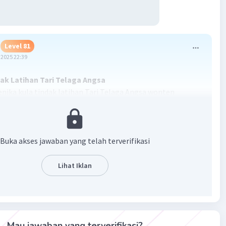
Level 81
2025 22:39
ak Latihan Tari Telaga Angsa
nika kula tindak latihan Tari Telaga Angsa wonten
ebarengan kaliyan para kanca. Kawiwitan kanthi
, lajeng sinau gerak-gerak ingkang lemah, alon, saha
os peksi angsa ingkang nglangi wonten telaga. Guru tari
ntrehaken bilih saben gerakan kedah katindakaken kanthi
Buka akses jawaban yang telah terverifikasi
dos katingal éndah saha selaras kaliyan gendhingipun.
tihan, kula lan para kanca migunakaken selendang kanggé
Lihat Iklan
anuke angsa. Gendhing iringanipun meneng lan ayem,
ihanipun kados gadhah suasana tenterem. Sanadyan
 gerakan rumiyin katingal angel, kula tetep ngupados
erek kanthi sae. Rasane remen sanget nalika gerakane
Mau jawaban yang terverifikasi?
pak lan rapi.