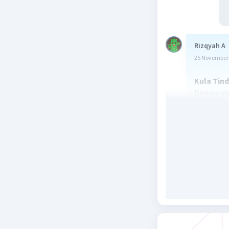
Rizqyah A
25 November 
Kula Tind
Dinten me
sanggar b
pemanasan
endah kad
kula njle
alus supa
Nalika la
niruake m
dados lat
sawetawis
saged ndh
wiwit kom