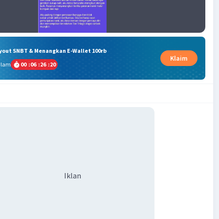
ryout SNBT & Menangkan E-Wallet 100rb
Klaim
alam
00
:
06
:
26
:
19
Iklan