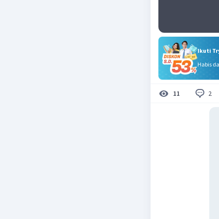
Ikuti T
Habis d
2
11