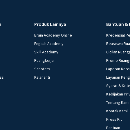
Menurunkan G, me
menambah Tr, dan
menurunkan Tx e. 
u
Produk Lainnya
Bantuan & 
yang dilakukan ke
kebijakan moneter 
Brain Academy Online
Kredensial P
Menetapkan harga 
English Academy
Beasiswa Ru
minimum (reserved
Skill Academy
Cicilan Ruang
Mengatur tingkat bu
Ruangkerja
Promo Ruang
beberapa pernyataan
Schoters
Laporan Kere
Menaikkan suku bun
ess
Kalananti
Layanan Pen
harga. Yang termasuk
Syarat & Ket
d. 3) dan 5) e. 4) dan 5) Investasi bank lesu, daya beli melemah a
kepada apresiasi 
Kebijakan Pri
moneter yang pali
Tentang Kami
bunga bank b. Mem
Kontak Kami
masyarakat d. Me
Press Kit
Akibat yang ditimb
Bantuan
kebijakan moneter