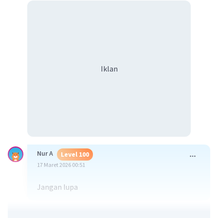
Iklan
Nur A
Level 100
17 Maret 2026 00:51
Jangan lupa
·
5.0
(
1
)
Balas
Beri Rating