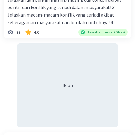
positif dari konflik yang terjadi dalam masyarakat! 3.
Jelaskan macam-macam konflik yang terjadi akibat
keberagaman masyarakat dan berilah contohnya! 4.
Mengapa dalam masyarakat yang memiliki keberagaman
38
4.0
Jawaban terverifikasi
diperlukan harmoni? 5. Indonesia merupakan negara yang
kaya akan keberagaman baik dilihat dari agama, suku, ras,
bahasa, dan budaya. Berdasarkan pernyataan tersebut,
apa yang dapat kalian lakukan untuk menjaga
keberagaman supaya terhindar dari konflik?
Iklan