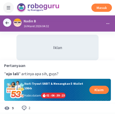
Masuk
Nadin B
16 Maret 2026 04:32
Iklan
Pertanyaan
"
ojo lali
" artinya apa sih, guys?
Ikuti Tryout SNBT & Menangkan E-Wallet
100rb
Klaim
Habis dalam
01
:
06
:
39
:
23
2
9