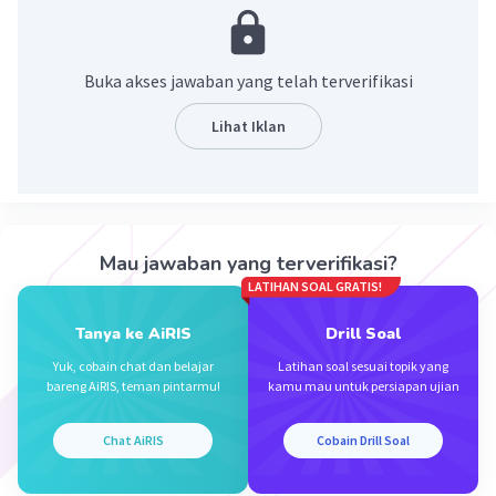
Afgatan A
Level 21
Dijawab 2 hari yang lalu
Buka akses jawaban yang telah terverifikasi
jangan lupa
Lihat Iklan
Aini H
Level 25
18 Maret 2026 13:23
"Jangan lupa" kak
Mau jawaban yang terverifikasi?
LATIHAN SOAL GRATIS!
Iklan
·
5.0
(
1
)
Balas
Beri Rating
Tanya ke AiRIS
Drill Soal
Yuk, cobain chat dan belajar
Latihan soal sesuai topik yang
bareng AiRIS, teman pintarmu!
kamu mau untuk persiapan ujian
Chat AiRIS
Cobain Drill Soal