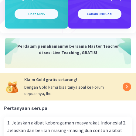
b. Wawacan
Chat AiRIS
Cobain Drill Soal
Wawacan
adalah salah satu bentuk
kesusastraan Sunda yang berupa cerita
panjang atau naratif.
Karya sastra ini ditulis dalam bentuk puisi
terikat yang disebut
dangding
atau
Perdalam pemahamanmu bersama Master Teacher
menggunakan aturan
pupuh
.
di sesi Live Teaching, GRATIS!
Dalam satu cerita wawacan bisa terdapat
berbagai macam patokan pupuh di
dalamnya, dan setiap pupuh digunakan
Klaim Gold gratis sekarang!
untuk menggambarkan suasana cerita
Dengan Gold kamu bisa tanya soal ke Forum
yang berbeda-beda.
sepuasnya, lho.
c. Pupuh
Pertanyaan serupa
Pupuh
merupakan bentuk puisi tradisional
Sunda yang terikat oleh aturan atau
1. Jelaskan akibat keberagaman masyarakat Indonesia! 2.
patokan tertentu.
Jelaskan dan berilah masing-masing dua contoh akibat