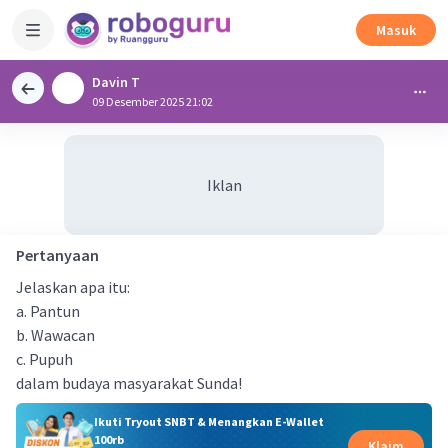
Masuk
Davin T
09 Desember 2025 21:02
Iklan
Pertanyaan
Jelaskan apa itu:
a. Pantun
b. Wawacan
c. Pupuh
dalam budaya masyarakat Sunda!
Ikuti Tryout SNBT & Menangkan E-Wallet
100rb
Klaim