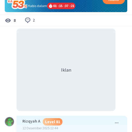
Habis dalam
01
:
15
:
37
:
21
2
8
Iklan
Rizqyah A
Level 81
12 Desember 2025 12:44