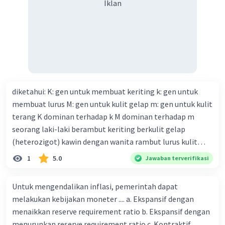
Iklan
a. Pantun
Rp2.475.000 D. Rp2.280.000
Pantun Sunda memiliki pengertian yang berbeda
Iklan
dengan pantun Melayu (Indonesia). Pantun
Melayu sepadan dengan "sisindiran" dalam
bahasa Sunda.
Dalam budaya Sunda, Pantun Sunda atau Carita
Pantun adalah jenis seni pertunjukan teater
diketahui: K: gen untuk membuat keriting k: gen untuk
tutur atau sastra lisan tradisional.
membuat lurus M: gen untuk kulit gelap m: gen untuk kulit
Pertunjukan ini dibawakan oleh seorang
terang K dominan terhadap k M dominan terhadap m
pencerita (juru pantun) yang mengisahkan
seorang laki-laki berambut keriting berkulit gelap
sebuah lakon atau cerita dengan cara
(heterozigot) kawin dengan wanita rambut lurus kulit
dinyanyikan atau dideklamasikan, biasanya
diiringi oleh alat musik kecapi. Ceritanya sering
terang tentukan : a. bagan perkawinannya b. rasio
1
5.0
Jawaban terverifikasi
mengisahkan kehidupan raja-raja di zaman
genotipe dan rasio fenotipe nya c. jika perkawinan itu
kerajaan Galuh dan Pajajaran.
menghasilkan 12 anak. tentukan fenotipe keturunannya
Untuk mengendalikan inflasi, pemerintah dapat
b. Wawacan
dengan prosentase
melakukan kebijakan moneter .... a. Ekspansif dengan
Wawacan adalah salah satu bentuk kesusastraan
menaikkan reserve requirement ratio b. Ekspansif dengan
Sunda yang berupa cerita panjang atau naratif.
menurunkan reserve requirement ratio c. Kontraktif