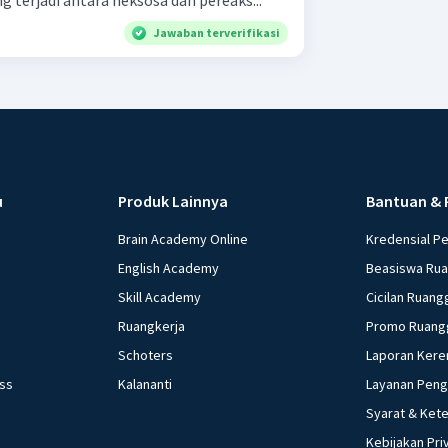
Jawaban terverifikasi
u
Produk Lainnya
Bantuan & 
Brain Academy Online
Kredensial P
English Academy
Beasiswa Ru
Skill Academy
Cicilan Ruang
Ruangkerja
Promo Ruang
Schoters
Laporan Kere
ess
Kalananti
Layanan Pen
Syarat & Ket
Kebijakan Pri