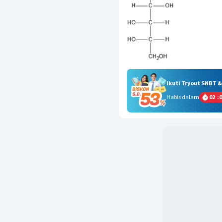
Ikuti Tryout SNBT 
Habis dalam
02
:
0