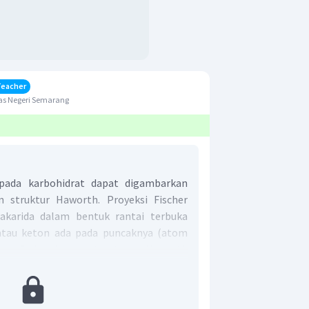
Teacher
as Negeri Semarang
pada karbohidrat dapat digambarkan
n struktur Haworth. Proyeksi Fischer
arida dalam bentuk rantai terbuka
atau keton ada pada puncaknya (atom
). Sedangkan struktur Haworth
arida dalam bentuk rantai tertutup
ischer dikenal dengan adanya D (dekstro)
−
OH
ntung pada letak gugus
terakhir.