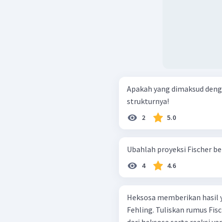
Apakah yang dimaksud deng
strukturnya!
2
5.0
Ubahlah proyeksi Fischer be
4
4.6
Heksosa memberikan hasil y
Fehling. Tuliskan rumus Fis
dari heksosa serta reaksi ya