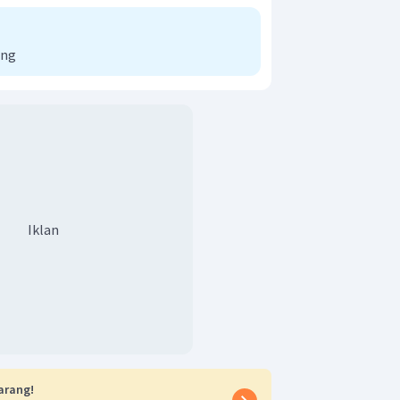
ong
Iklan
pada senyawa tersebut adalah:
arang!