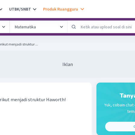
UTBK/SNBT
Produk Ruangguru
rikut menjadi struktur ...
Iklan
Tany
rikut menjadi struktur Haworth!
Yuk, cobain chat 
tema
C