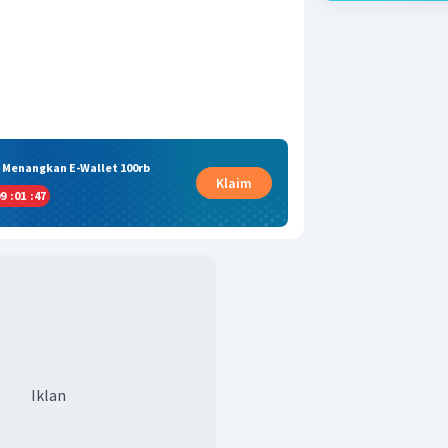
& Menangkan E-Wallet 100rb
Klaim
9
:
01
:
46
Iklan