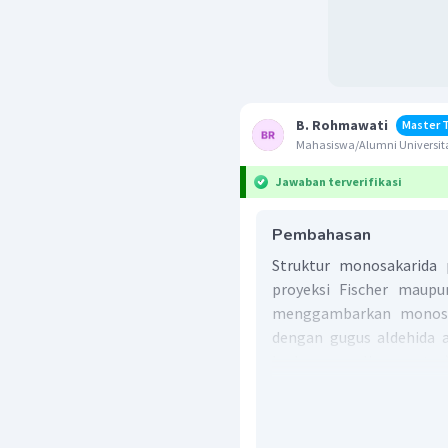
B. Rohmawati
Master 
Mahasiswa/Alumni Universit
Jawaban terverifikasi
Pembahasan
Struktur monosakarida 
proyeksi Fischer maupu
menggambarkan monosak
dengan gugus aldehida 
karbon paling atas
menggambarkan monosak
(siklik). Pada proyeksi F
dan L (levo) yang berga