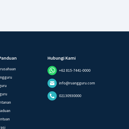
Panduan
Hubungi Kami
erusahaan
+62 815-7441-0000
angguru
info@ruangguru.com
guru
guru
02130930000
ntanan
gaduan
entuan
vasi