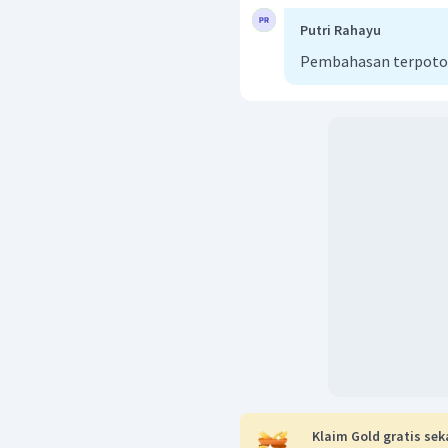
Putri Rahayu
Pembahasan terpot
dan anomer
:
β
Jadi, struktur Haworth 
Klaim Gold gratis sek