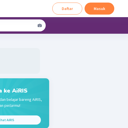
Daftar
Masuk
a ke AiRIS
dan belajar bareng AiRIS,
n pintarmu!
hat AiRIS