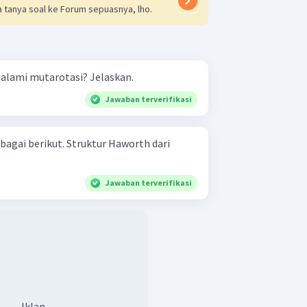
 tanya soal ke Forum sepuasnya, lho.
alami mutarotasi? Jelaskan.
Jawaban terverifikasi
 Struktur Haworth dari
Jawaban terverifikasi
Iklan