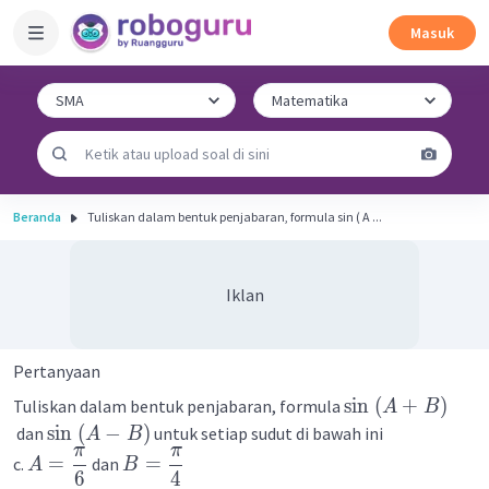
Masuk
Beranda
Tuliskan dalam bentuk penjabaran, formula sin ( A ...
Iklan
Pertanyaan
sin
(
+
)
Tuliskan dalam bentuk penjabaran, formula
A
B
sin
(
−
)
dan
untuk setiap sudut di bawah ini
A
B
π
π
=
=
c.
dan
A
B
6
4