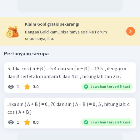
Klaim Gold gratis sekarang!
Dengan Gold kamu bisa tanya soal ke Forum
sepuasnya, lho.
Pertanyaan serupa
5. Jika cos ( α + β ) = 5 4 ​ dan sin ( α − β ) = 13 5 ​ , dengan α
dan β terletak di antara 0 dan 4 π ​ , hitunglah tan 2 α .
1
3.0
Jawaban terverifikasi
Jika sin ( A + B ) = 0 , 70 dan sin ( A − B ) = 0 , 5 , hitunglah: c.
cos ( A + B )
1
0.0
Jawaban terverifikasi