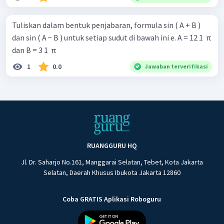
Tuliskan dalam bentuk penjabaran, formula sin ( A + B )
dan sin ( A − B ) untuk setiap sudut di bawah ini e. A = 12 1 ​ π
dan B = 3 1 ​ π
1
0.0
Jawaban terverifikasi
RUANGGURU HQ
Jl. Dr. Saharjo No.161, Manggarai Selatan, Tebet, Kota Jakarta
Selatan, Daerah Khusus Ibukota Jakarta 12860
Coba GRATIS Aplikasi Roboguru