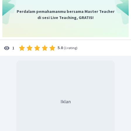
6
4
∘
∘
∘
π
π
sin
+
=
sin
3
0
cos
4
5
+
cos
3
0
sin
4
(
)
Perdalam pemahamanmu bersama Master Teacher
6
4
dan
di sesi Live Teaching, GRATIS!
∘
∘
∘
π
π
sin
−
=
sin
3
0
cos
4
5
−
cos
3
0
sin
4
(
)
6
4
5.0
1
(
1 rating
)
Iklan