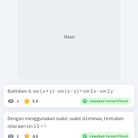
Iklan
Buktikan: b. sin ( x + y ) ⋅ sin ( x − y ) = sin 2 x − sin 2 y .
1
5.0
Jawaban terverifikasi
Dengan menggunakan sudut-sudut istimewa, tentukan
nilai dari sin 1 5 ∘ !
1
4.6
Jawaban terverifikasi