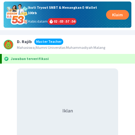
Ikuti Tryout SNBT & Menangkan E-Wallet
100rb
Klaim
Habis dalam
02
:
03
:
57
:
56
D. Rajib
Master Teacher
Mahasiswa/Alumni Universitas Muhammadiyah Malang
Jawaban terverifikasi
Iklan