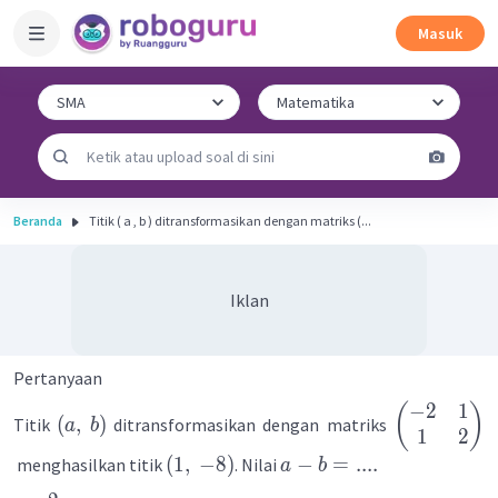
Masuk
Beranda
Titik ( a , b ) ditransformasikan dengan matriks (...
Iklan
Pertanyaan
−
2
1
(
)
(
,
)
Titik
ditransformasikan dengan matriks
a
b
1
2
(
1
,
−
8
)
−
=
....
menghasilkan titik
. Nilai
a
b