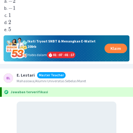
−
2
−
1
1
2
5
Ikuti Tryout SNBT & Menangkan E-Wallet
100rb
Klaim
Habis dalam
01
:
07
:
01
:
17
E. Lestari
Master Teacher
Mahasiswa/Alumni Universitas Sebelas Maret
Jawaban terverifikasi