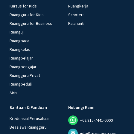
Kursus for Kids
Ruangkerja
Ruangguru for Kids
Schoters
Ruangguru for Business
Kalananti
Ruanguji
Ruangbaca
Ruangkelas
Ruangbelajar
Ruangpengajar
Ruangguru Privat
Ruangpeduli
Airis
Bantuan & Panduan
Hubungi Kami
Kredensial Perusahaan
+62 815-7441-0000
Beasiswa Ruangguru
info@ruangguru.com