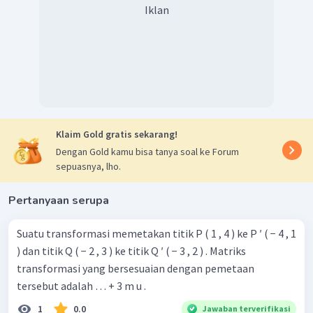
+
2
=
−
8
a
b
Iklan
+
2
(
1
+
2
)
=
−
8
a
a
+
2
+
4
=
−
8
a
a
5
+
2
=
−
8
a
5
=
−
8
−
2
a
−
10
=
a
5
=
−
2
=
1
+
2
Substitusi nilai
ke
.
b
a
Klaim Gold gratis sekarang!
=
1
+
2
b
a
Dengan Gold kamu bisa tanya soal ke Forum
=
1
+
2
(
−
2
)
sepuasnya, lho.
=
1
−
4
=
−
3
Pertanyaan serupa
Diperoleh,
−
=
−
2
−
(
−
3
)
a
b
Suatu transformasi memetakan titik P ( 1 , 4 ) ke P ′ ( − 4 , 1
=
−
2
+
3
) dan titik Q ( − 2 , 3 ) ke titik Q ′ ( − 3 , 2 ) . Matriks
=
1
transformasi yang bersesuaian dengan pemetaan
−
=
1
Dengan demikian, nilai
.
a
b
tersebut adalah … + 3 m u .
Oleh karena itu, jawaban yang benar adalah C.
1
0.0
Jawaban terverifikasi