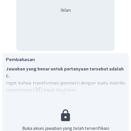
Iklan
Pembahasan
Jawaban yang benar untuk pertanyaan tersebut adalah
C.
Ingat bahwa transformasi geometri dengan suatu matriks
(
M
)
transformasi
dapat dituliskan:
M
′
′
′
A
(
,
)
A
(
,
)
x
y
x
y
′
(
)
(
)
(
)
x
p
q
x
=
′
y
r
s
y
Perkalian matriks dengan matriks yang terdapat pada
rumus transformasi di atas dapat diselesaikan
Buka akses jawaban yang telah terverifikasi