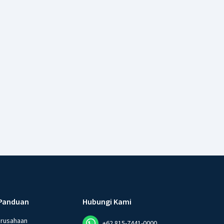
Panduan
Hubungi Kami
erusahaan
+62 815-7441-0000