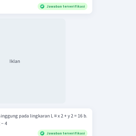
Jawaban terverifikasi
Iklan
ggung pada lingkaran L ≡ x 2 + y 2 = 16 b.
 − 4
Jawaban terverifikasi