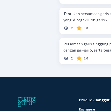
Tentukan persamaan garis sin
yang: d. tegak lurus garis x +
2
5.0
Persamaan garis singgung pad
dengan jari-jari 5, serta tegak
2
5.0
Produk Ruanggur
Ruangguru