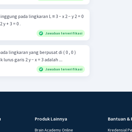
ggung pada lingkaran L ≡ 3 − x 2 − y 2 = 0
 2 y + 3 = 0 .
Jawaban terverifikasi
a lingkaran yang berpusat di ( 0 , 0 )
 lurus garis 2 y − x = 3 adalah ....
Jawaban terverifikasi
u
Produk Lainnya
Bantuan & 
Brain Academy Online
Kredensial P