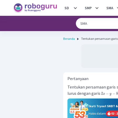
SD
SMP
SMA
Beranda
Tentukan persamaan garis s
Pertanyaan
Tentukan persamaan garis 
lurus dengan garis
2
−
−
8
x
y
Ikuti Tryout SNBT 
Habis dalam
02
:
2