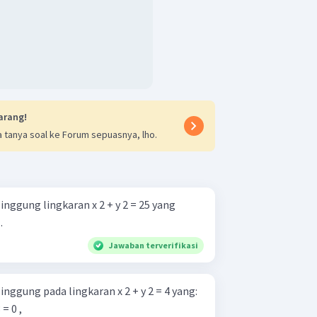
arang!
 tanya soal ke Forum sepuasnya, lho.
nggung lingkaran x 2 + y 2 = 25 yang
.
Jawaban terverifikasi
nggung pada lingkaran x 2 + y 2 = 4 yang:
 = 0 ,