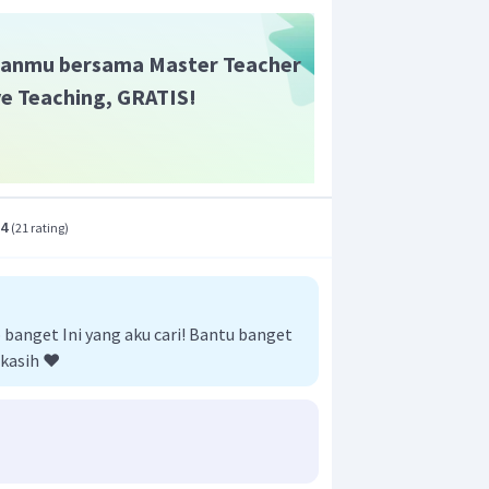
x
2
−
±
4
5
x
±
4
5
anmu bersama Master Teacher
aan garis singgung lingkaran tersebut
ive Teaching, GRATIS!
tau
.
.4
(
21 rating
)
anget Ini yang aku cari! Bantu banget
kasih ❤️