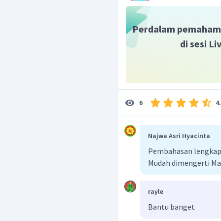
2
=
y
+
2
=
x
y
Perdalam pemaham
Dengan demikian, persam
di sesi L
adalah
a
4
6
Najwa Asri Hyacinta
Pembahasan lengkap b
Mudah dimengerti Ma
rayle
Bantu banget