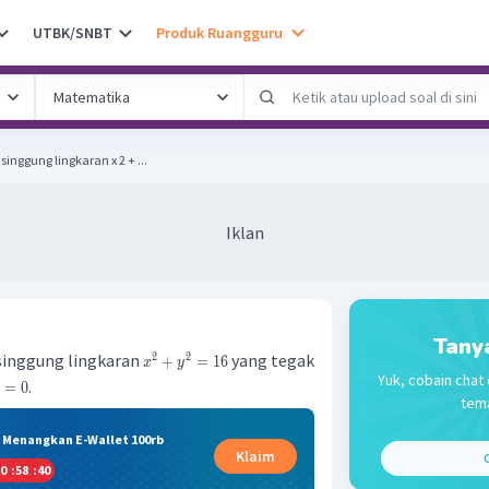
UTBK/SNBT
Produk Ruangguru
inggung lingkaran x 2 + ...
Iklan
Tany
singgung lingkaran
yang tegak
2
2
+
=
16
x
y
Yuk, cobain chat 
.
=
0
tema
& Menangkan E-Wallet 100rb
Klaim
C
0
:
58
:
39