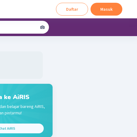
Daftar
Masuk
a ke AiRIS
dan belajar bareng AiRIS,
n pintarmu!
hat AiRIS