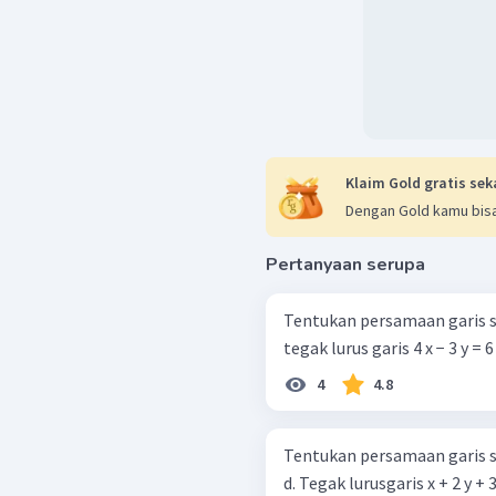
Klaim Gold gratis sek
Dengan Gold kamu bisa
Pertanyaan serupa
Tentukan persamaan garis si
tegak lurus garis 4 x − 3 y = 6 
4
4.8
Tentukan persamaan garis si
d. Tegak lurusgaris x + 2 y + 3