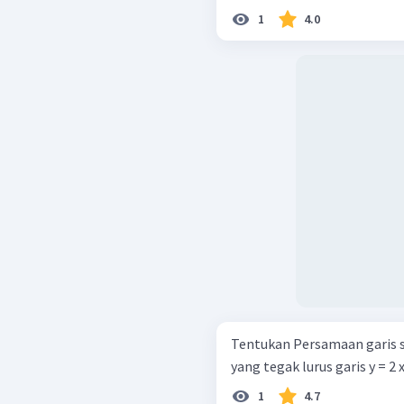
1
4.0
Tentukan Persamaan garis sin
yang tegak lurus garis y = 2 x
1
4.7