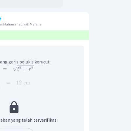
itas Muhammadiyah Malang
ng garis pelukis kerucut.
2
2
=
+
t
r
=
12
cm
t
=
10
cm
d
10
=
r
2
=
5
cm
r
itungan berikut.
2
2
=
1
2
+
5
aban yang telah terverifikasi
=
144
+
25