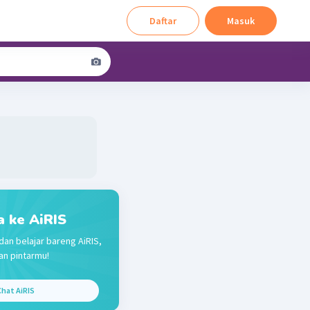
Daftar
Masuk
a ke AiRIS
dan belajar bareng AiRIS,
n pintarmu!
hat AiRIS