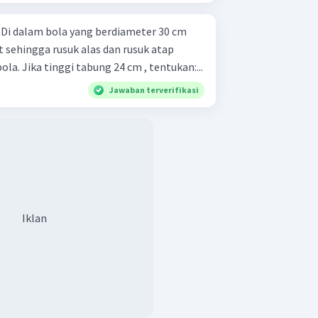
m
 sehingga rusuk alas dan rusuk atap
a. Jika tinggi tabung 24 cm , tentukan:...
Jawaban terverifikasi
Iklan