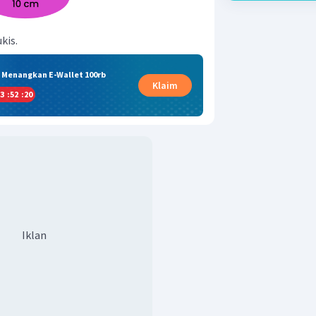
kis.
& Menangkan E-Wallet 100rb
Klaim
3
:
52
:
20
Iklan