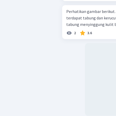
Perhatikan gambar berikut. Di dalam bola yang berdiameter 30 c
terdapat tabung dan kerucut
tabung menyinggung kulit bol
2
3.6