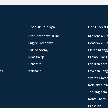
u
Produk Lainnya
Bantuan & 
Brain Academy Online
Kredensial P
English Academy
Beasiswa Ru
Skill Academy
Cicilan Ruang
Ruangkerja
Promo Ruang
Schoters
Laporan Kere
ess
Kalananti
Layanan Pen
Syarat & Ket
Kebijakan Pri
Tentang Kami
Kontak Kami
Press Kit