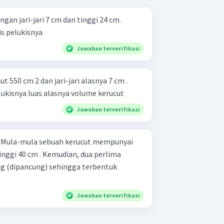
gan jari-jari 7 cm dan tinggi 24 cm.
 = 7 22 ​ ) a. Garis pelukisnya
Jawaban terverifikasi
t 550 cm 2 dan jari-jari alasnya 7 cm .
Hitunglah: panjang garis pelukisnya luas alasnya volume kerucut
Jawaban terverifikasi
i
tinggi 40 cm . Kemudian, dua perlima
ng (dipancung) sehingga terbentuk
Jawaban terverifikasi