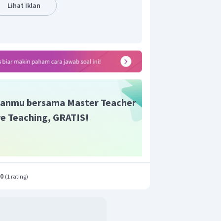
=
169
Lihat Iklan
=
13
cm
13
cm
is kerucut tersebut adalah
.
anmu bersama Master Teacher
ive Teaching, GRATIS!
.0
(
1 rating
)