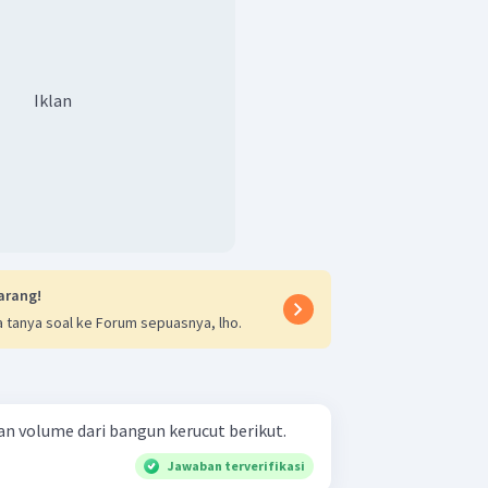
Iklan
arang!
 tanya soal ke Forum sepuasnya, lho.
n volume dari bangun kerucut berikut.
Jawaban terverifikasi