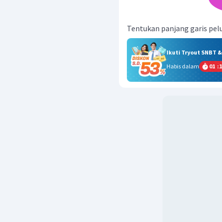
Tentukan panjang garis pelu
Ikuti Tryout SNBT 
Habis dalam
01
:
1