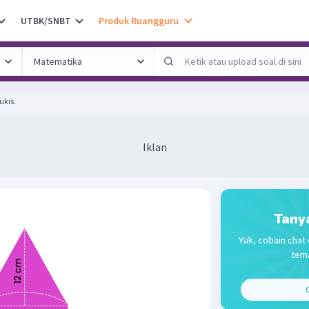
UTBK/SNBT
Produk Ruangguru
ukis.
Iklan
Tany
Yuk, cobain chat 
tema
C