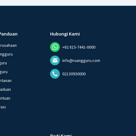
Panduan
Hubungi Kami
erusahaan
+62 815-7441-0000
angguru
info@ruangguru.com
guru
guru
02130930000
ntanan
gaduan
entuan
vasi
Ikuti Kami