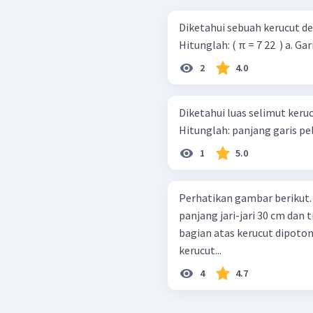
Diketahui sebuah kerucut den
Hitunglah: ( π
2
4.0
Diketahui luas selimut kerucu
1
5.0
Perhatikan gambar berikut. Mula-mula sebuah kerucut mempunya
panjang jari-jari 30 cm dan 
bagian atas kerucut dipoto
kerucut...
4
4.7