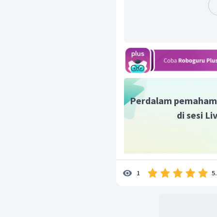
Jadi, panjang garis peluk
Perdalam pemaham
di sesi L
5
1