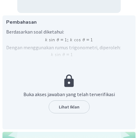
Pembahasan
Berdasarkan soal diketahui:
Dengan menggunakan rumus trigonometri, diperoleh:
Sehingga, karena tanda
(komponen
) bertanda positif
dan tanda
(komponen
) positif maka
di kuadran I,
Buka akses jawaban yang telah terverifikasi
Lihat Iklan
Dengan demikian,