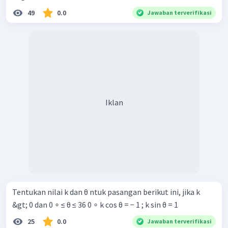
49
0.0
Jawaban terverifikasi
Iklan
Tentukan nilai k dan θ ntuk pasangan berikut ini, jika k
&gt; 0 dan 0 ∘ ≤ θ ≤ 36 0 ∘ k cos θ = − 1 ; k sin θ = 1
25
0.0
Jawaban terverifikasi