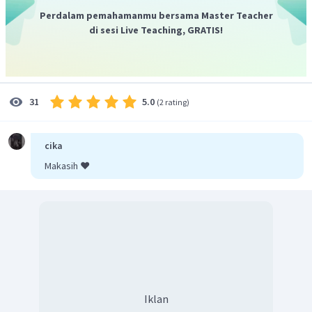
Perdalam pemahamanmu bersama Master Teacher
di sesi Live Teaching, GRATIS!
5.0
31
(
2 rating
)
cika
Makasih ❤️
Iklan