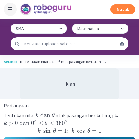
Masuk
Beranda
Tentukan nilai k dan θ ntuk pasangan berikut ini, ...
Iklan
Pertanyaan
dan
Tentukan nilai
ntuk pasangan berikut ini, jika
k
θ
∘
∘
>
0
dan
0
≤
≤
36
0
k
θ
sin
=
1
;
cos
=
1
k
θ
k
θ