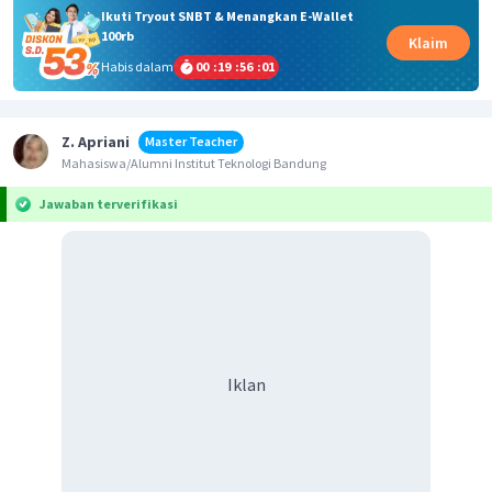
Ikuti Tryout SNBT & Menangkan E-Wallet
100rb
Klaim
Habis dalam
00
:
19
:
56
:
01
Z. Apriani
Master Teacher
Mahasiswa/Alumni Institut Teknologi Bandung
Jawaban terverifikasi
Iklan