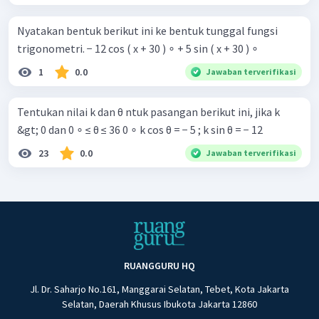
Nyatakan bentuk berikut ini ke bentuk tunggal fungsi
trigonometri. − 12 cos ( x + 30 ) ∘ + 5 sin ( x + 30 ) ∘
1
0.0
Jawaban terverifikasi
Tentukan nilai k dan θ ntuk pasangan berikut ini, jika k
&gt; 0 dan 0 ∘ ≤ θ ≤ 36 0 ∘ k cos θ = − 5 ; k sin θ = − 12
23
0.0
Jawaban terverifikasi
RUANGGURU HQ
Jl. Dr. Saharjo No.161, Manggarai Selatan, Tebet, Kota Jakarta
Selatan, Daerah Khusus Ibukota Jakarta 12860