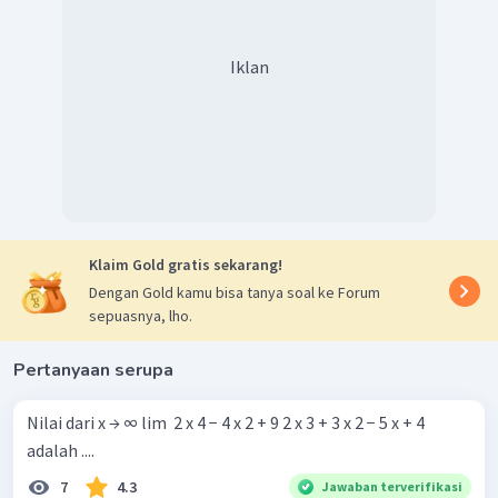
Iklan
Klaim Gold gratis sekarang!
Dengan Gold kamu bisa tanya soal ke Forum
sepuasnya, lho.
Pertanyaan serupa
Nilai dari x → ∞ lim ​ 2 x 4 − 4 x 2 + 9 2 x 3 + 3 x 2 − 5 x + 4 ​
adalah ....
7
4.3
Jawaban terverifikasi