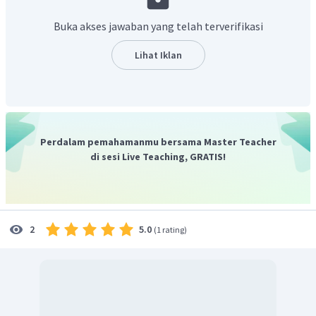
sama-sama berderajat
.
Buka akses jawaban yang telah terverifikasi
Akibatnya
.
Lihat Iklan
Perdalam pemahamanmu bersama Master Teacher
di sesi Live Teaching, GRATIS!
5.0
2
(
1 rating
)