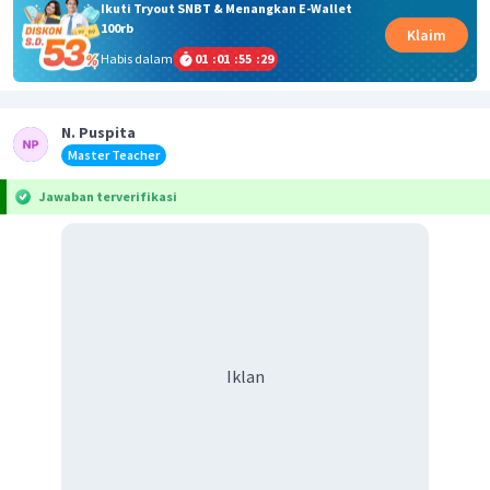
Ikuti Tryout SNBT & Menangkan E-Wallet
100rb
Klaim
Habis dalam
01
:
01
:
55
:
29
N. Puspita
Master Teacher
Jawaban terverifikasi
Iklan