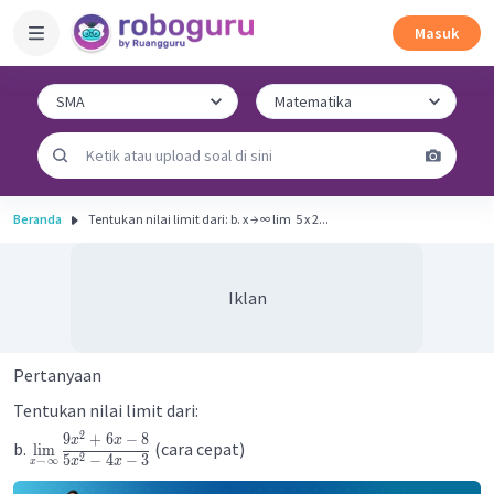
Masuk
Beranda
Tentukan nilai limit dari: b. x → ∞ lim ​ 5 x 2...
Iklan
Pertanyaan
Tentukan nilai limit dari:
2
9
+
6
−
8
x
x
b.
(cara cepat)
lim
2
5
−
4
−
3
→
∞
x
x
x