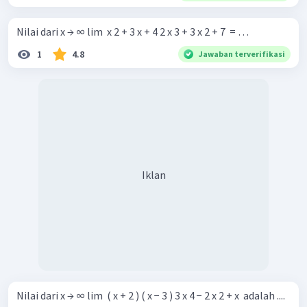
Nilai dari x → ∞ lim ​ x 2 + 3 x + 4 2 x 3 + 3 x 2 + 7 ​ = …
1
4.8
Jawaban terverifikasi
Iklan
Nilai dari x → ∞ lim ​ ( x + 2 ) ( x − 3 ) 3 x 4 − 2 x 2 + x ​ adalah ....