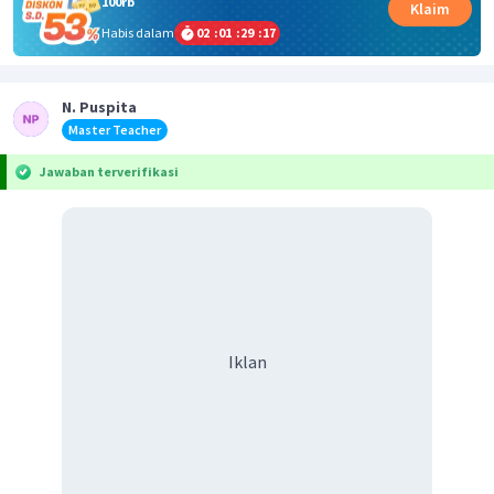
100rb
Klaim
Habis dalam
02
:
01
:
29
:
17
N. Puspita
Master Teacher
Jawaban terverifikasi
Iklan