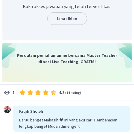
Buka akses jawaban yang telah terverifikasi
mempunyai pangkat tertinggi pada
Lihat Iklan
pembilangnya 3 dan pangkat tertinggi pada penyebutnya 2,
sehingga berdasarkan rumus diatas
maka :
Perdalam pemahamanmu bersama Master Teacher
Jadi, nilai
adalah
.
di sesi Live Teaching, GRATIS!
4.8
1
(
14 rating
)
Faqih Sholeh
Bantu banget Makasih ❤️ Ini yang aku cari! Pembahasan
lengkap banget Mudah dimengerti