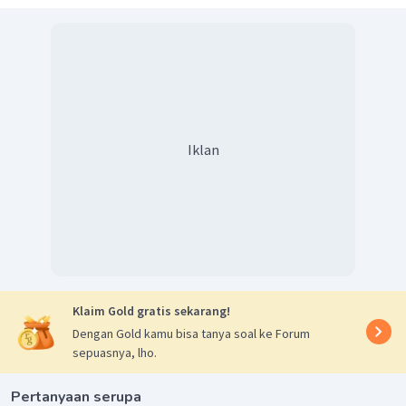
Iklan
Klaim Gold gratis sekarang!
Dengan Gold kamu bisa tanya soal ke Forum
sepuasnya, lho.
Pertanyaan serupa