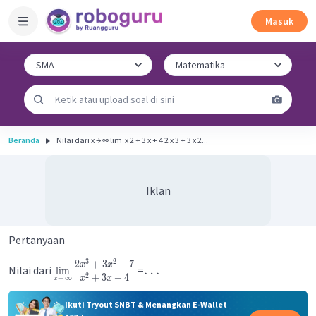
Masuk
Beranda
Nilai dari x → ∞ lim ​ x 2 + 3 x + 4 2 x 3 + 3 x 2...
Iklan
Pertanyaan
3
2
2
+
3
+
7
x
x
…
Nilai dari
=
lim
2
+
3
+
4
→
∞
x
x
x
Ikuti Tryout SNBT & Menangkan E-Wallet