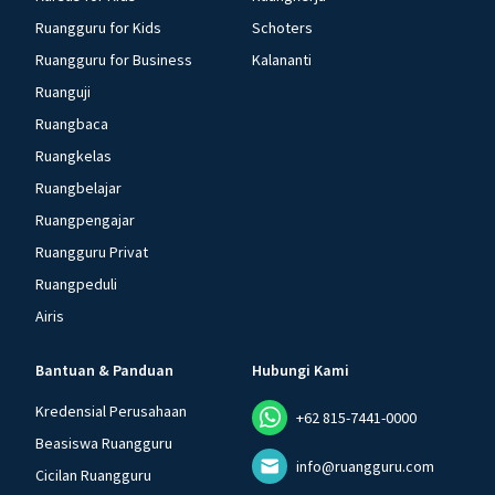
Ruangguru for Kids
Schoters
Ruangguru for Business
Kalananti
Ruanguji
Ruangbaca
Ruangkelas
Ruangbelajar
Ruangpengajar
Ruangguru Privat
Ruangpeduli
Airis
Bantuan & Panduan
Hubungi Kami
Kredensial Perusahaan
+62 815-7441-0000
Beasiswa Ruangguru
info@ruangguru.com
Cicilan Ruangguru