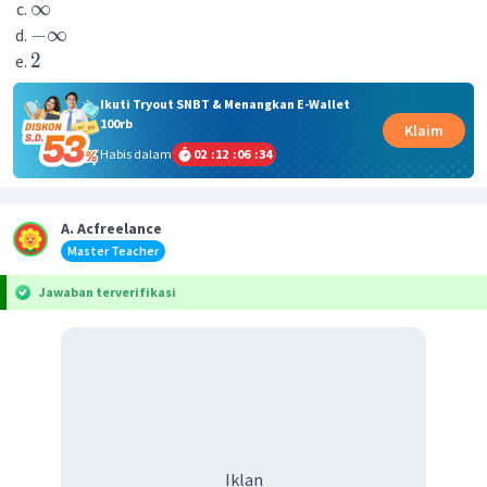
∞
−
∞
2
Ikuti Tryout SNBT & Menangkan E-Wallet
100rb
Klaim
Habis dalam
02
:
12
:
06
:
34
A. Acfreelance
Master Teacher
Jawaban terverifikasi
Iklan