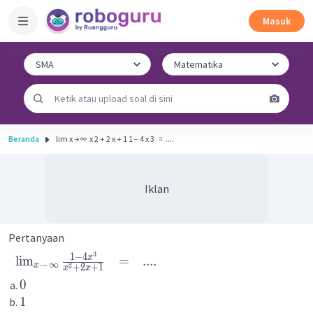
Masuk
Beranda
lim x → ∞ ​ x 2 + 2 x + 1 1 − 4 x 3 ​ ​ = ​ .... ​
Iklan
Pertanyaan
3
1
−
4
x
lim
=
....
→
∞
x
2
+
2
+
1
x
x
0
1