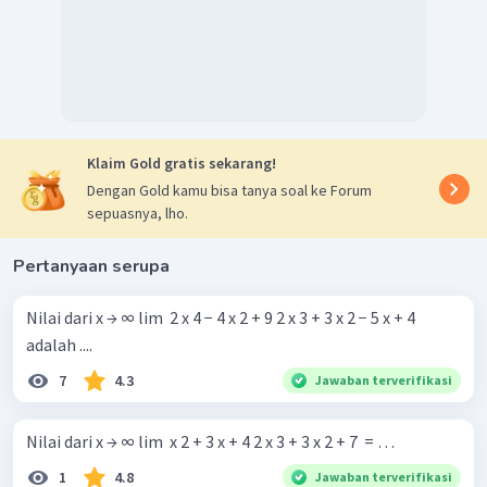
Klaim Gold gratis sekarang!
Dengan Gold kamu bisa tanya soal ke Forum
sepuasnya, lho.
Pertanyaan serupa
Nilai dari x → ∞ lim ​ 2 x 4 − 4 x 2 + 9 2 x 3 + 3 x 2 − 5 x + 4 ​
adalah ....
7
4.3
Jawaban terverifikasi
Nilai dari x → ∞ lim ​ x 2 + 3 x + 4 2 x 3 + 3 x 2 + 7 ​ = …
1
4.8
Jawaban terverifikasi