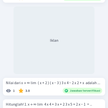
Iklan
Nilai dari x → ∞ lim ​ ( x + 2 ) ( x − 3 ) 3 x 4 − 2 x 2 + x ​ adalah ....
1
3.0
Jawaban terverifikasi
Hitunglah! 1. x → ∞ lim ​ 4 x 4 + 3 x + 2 3 x 5 + 2 x − 1 ​ = ...