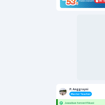
Habis dalam
00
:
0
P. Anggrayni
Master Teacher
Jawaban terverifikasi