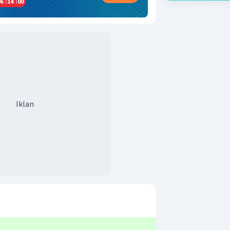
6
:
13
:
59
Iklan