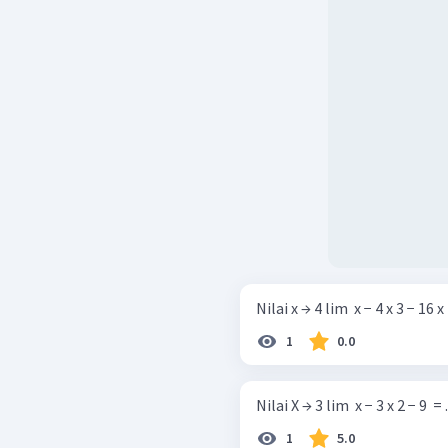
Nilai x → 4 lim ​ x − 4 x 3 − 16 x
1
0.0
Nilai X → 3 lim ​ x − 3 x 2 − 9 ​ = .
1
5.0