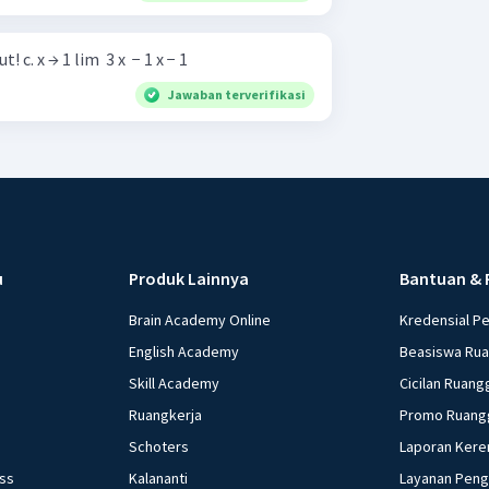
Hitunglah limit fungsi berikut! c. x → 1 lim ​ 3 x ​ − 1 x − 1 ​
Jawaban terverifikasi
u
Produk Lainnya
Bantuan & 
Brain Academy Online
Kredensial P
English Academy
Beasiswa Ru
Skill Academy
Cicilan Ruang
Ruangkerja
Promo Ruang
Schoters
Laporan Kere
ess
Kalananti
Layanan Pen