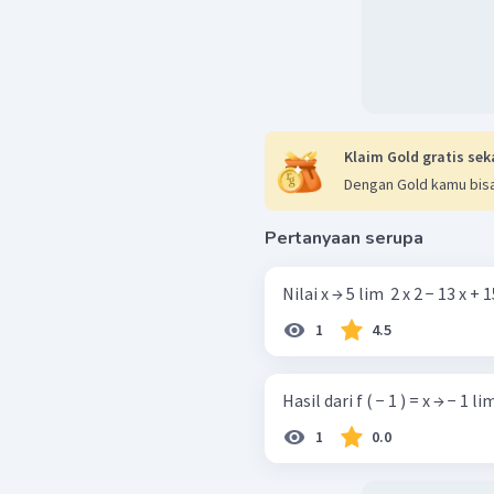
Klaim Gold gratis sek
Dengan Gold kamu bisa
Pertanyaan serupa
Nilai x → 5 lim ​ 2 x 2 − 13 x + 1
1
4.5
Hasil dari f ( − 1 ) = x → − 1 lim ​
1
0.0