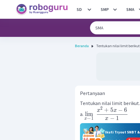
SD
SMP
SMA
Beranda
Pertanyaan
Tentukan nilai limit berikut.
2
+
5
−
6
x
x
lim
a.
−
1
x
→
1
x
Ikuti Tryout SNBT 