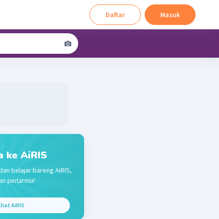
Daftar
Masuk
a ke AiRIS
dan belajar bareng AiRIS,
n pintarmu!
hat AiRIS