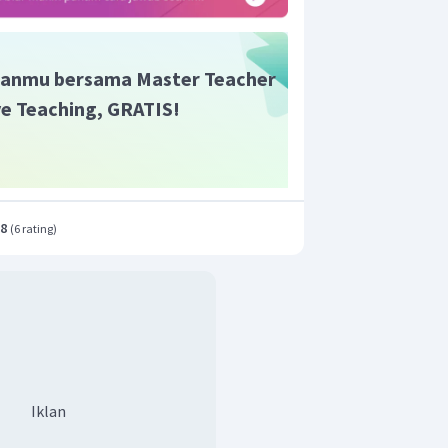
2
+
5
−
6
x
x
lim
7
ri
adalah
.
−
1
x
→
1
x
anmu bersama Master Teacher
ive Teaching, GRATIS!
.8
(
6 rating
)
Iklan