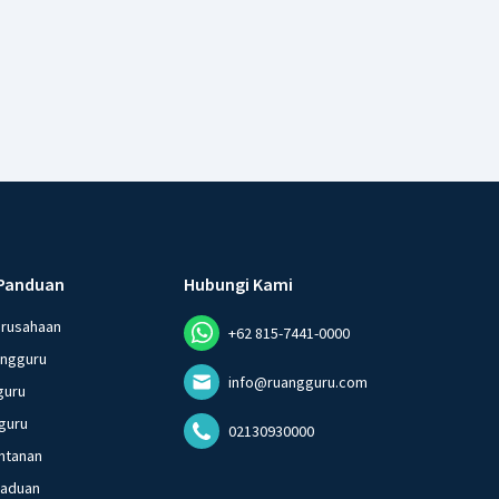
Panduan
Hubungi Kami
erusahaan
+62 815-7441-0000
angguru
info@ruangguru.com
guru
guru
02130930000
ntanan
gaduan