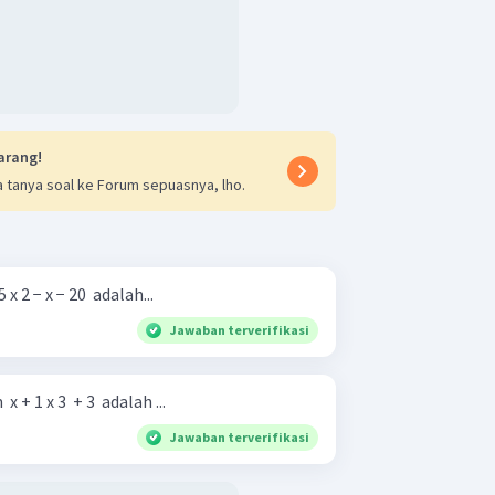
arang!
 tanya soal ke Forum sepuasnya, lho.
5 x 2 − x − 20 ​ adalah...
Jawaban terverifikasi
 x + 1 x 3 ​ + 3 ​ adalah ...
Jawaban terverifikasi