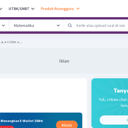
UTBK/SNBT
Produk Ruangguru
Tentukan nilai limit berikut. a. x → 1 lim ​ x ...
Iklan
Tany
Yuk, cobain chat 
tema
C
& Menangkan E-Wallet 100rb
Klaim