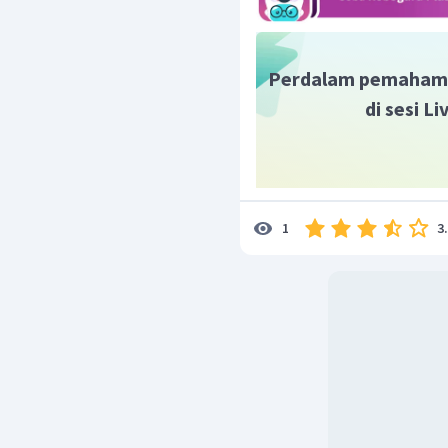
Dengan demikian, nilai da
Perdalam pemaham
di sesi L
3
1