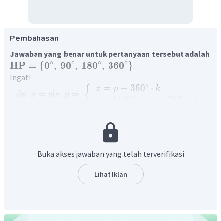
Pembahasan
Jawaban yang benar untuk pertanyaan tersebut adalah
∘
∘
∘
∘
HP
=
0
9
0
18
0
36
0
{
,
,
,
}
.
Ingat!
∘
=
+
36
0
⋅
{
x
p
k
sin
=
sin
⇒
x
p
∘
∘
=
(
18
0
−
)
+
36
0
⋅
x
p
k
Perhatikan perhitungan berikut ini!
2
sin
−
sin
=
0
x
x
sin
(
sin
−
1
)
=
0
x
x
sin
=
0
x
Buka akses jawaban yang telah terverifikasi
atau
sin
x
−
1
=
0
Lihat Iklan
sin
x
=
1
sin
=
0
Untuk
x
sin
=
0
x
sin
=
sin
0
x