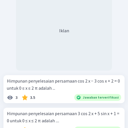
Iklan
Himpunan penyelesaian persamaan cos 2 x − 3 cos x + 2 = 0
untuk 0 ≤ x ≤ 2 π adalah ...
3
3.5
Jawaban terverifikasi
Himpunan penyelesaian persamaan 3 cos 2 x + 5 sin x + 1 =
0 untuk 0 ≤ x ≤ 2 π adalah ....