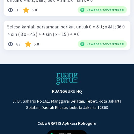
untuk 0 ∘ &lt; x &lt; 36 0 ∘ sin 2 x − sin x = 0
1
5.0
Jawaban terverifikasi
Selesaikanlah persamaan berikut untuk 0 ∘ &lt; x &lt; 36 0
∘ sin ( 3 x − 45 ) ∘ + sin ( x − 15 ) ∘ = 0
83
5.0
Jawaban terverifikasi
RUANGGURU HQ
Jl. Dr. Saharjo No.161, Manggarai Selatan, Tebet, Kota Jakarta
Selatan, Daerah Khusus Ibukota Jakarta 12860
Coba GRATIS Aplikasi Roboguru