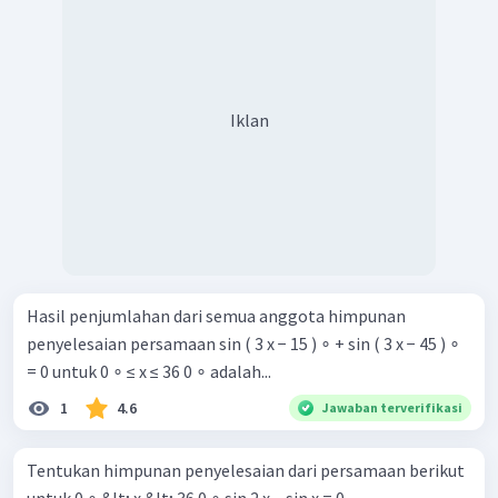
Iklan
Hasil penjumlahan dari semua anggota himpunan
penyelesaian persamaan sin ( 3 x − 15 ) ∘ + sin ( 3 x − 45 ) ∘
= 0 untuk 0 ∘ ≤ x ≤ 36 0 ∘ adalah...
1
4.6
Jawaban terverifikasi
Tentukan himpunan penyelesaian dari persamaan berikut