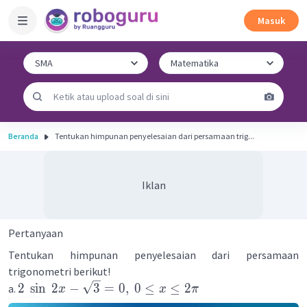
Masuk
Beranda
Tentukan himpunan penyelesaian dari persamaan trig...
Iklan
Pertanyaan
Tentukan himpunan penyelesaian dari persamaan
trigonometri berikut!
2
sin
2
−
3
=
0
,
0
≤
≤
2
a.
x
x
π