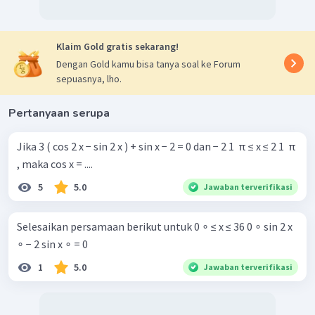
∘
=
43
5
(
tidak
memenuhi
)
x
Dengan demikian, himpunan penyelesaian dari persamaan
trigonometri tersebut yaitu
Klaim Gold gratis sekarang!
∘
∘
∘
∘
HP
=
{
3
0
,
7
5
,
21
0
,
25
5
}
.
Dengan Gold kamu bisa tanya soal ke Forum
sepuasnya, lho.
Pertanyaan serupa
Jika 3 ( cos 2 x − sin 2 x ) + sin x − 2 = 0 dan − 2 1 ​ π ≤ x ≤ 2 1 ​ π
, maka cos x = ....
5
5.0
Jawaban terverifikasi
Selesaikan persamaan berikut untuk 0 ∘ ≤ x ≤ 36 0 ∘ sin 2 x
∘ − 2 sin x ∘ = 0
1
5.0
Jawaban terverifikasi