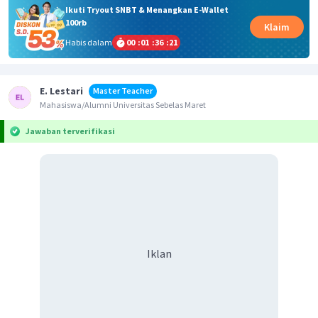
Ikuti Tryout SNBT & Menangkan E-Wallet
100rb
Klaim
Habis dalam
00
:
01
:
36
:
21
E. Lestari
Master Teacher
Mahasiswa/Alumni Universitas Sebelas Maret
Jawaban terverifikasi
Iklan