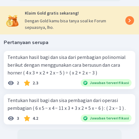
Klaim Gold gratis sekarang!
Dengan Gold kamu bisa tanya soal ke Forum
sepuasnya, lho.
Pertanyaan serupa
Tentukan hasil bagi dan sisa dari pembagian polinomial
berikut dengan menggunakan cara bersusun dan cara
horner ( 4 x 3 + x 2 + 2 x − 5 ) ÷ ( x 2 + 2 x − 3 )
2
2.3
Jawaban terverifikasi
Tentukan hasil bagi dan sisa pembagian dari operasi
pembagian ( 6 x 5 − x 4 − 11 x 3 + 3 x 2 + 5 x − 6 ) : ( 2 x − 1 ) .
3
4.2
Jawaban terverifikasi