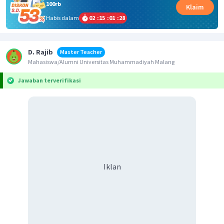
100rb
Klaim
Habis dalam
02
:
15
:
01
:
28
D. Rajib
Master Teacher
Mahasiswa/Alumni Universitas Muhammadiyah Malang
Jawaban terverifikasi
Iklan