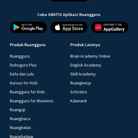
Coba GRATIS Aplikasi Ruangguru
Produk Ruangguru
Produk Lainnya
Ruangguru
Brain Academy Online
Roboguru Plus
English Academy
Dafa dan Lulu
Skill Academy
Kursus for Kids
Ruangkerja
Ruangguru for Kids
Schoters
Ruangguru for Business
Kalananti
Ruanguji
Ruangbaca
Ruangkelas
Ruangbelajar