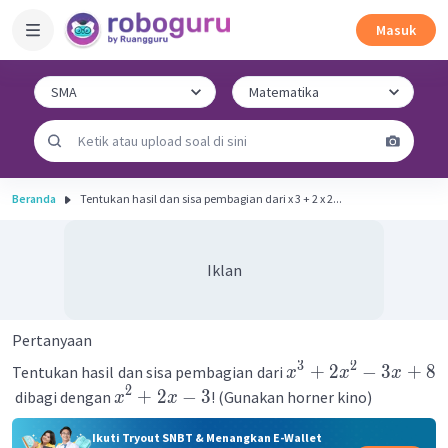
Masuk
Beranda
Tentukan hasil dan sisa pembagian dari x 3 + 2 x 2...
Iklan
Pertanyaan
3
2
+
2
−
3
+
8
Tentukan hasil dan sisa pembagian dari
x
x
x
2
+
2
−
3
dibagi dengan
! (Gunakan horner kino)
x
x
Ikuti Tryout SNBT & Menangkan E-Wallet