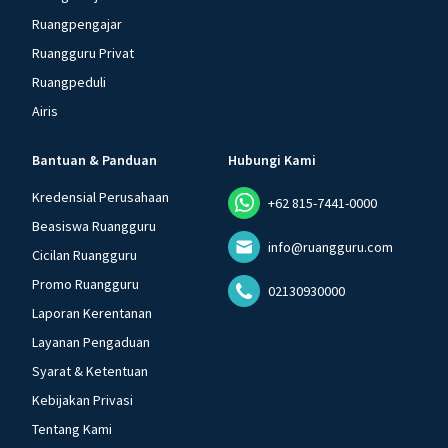
Ruangpengajar
Ruangguru Privat
Ruangpeduli
Airis
Bantuan & Panduan
Hubungi Kami
Kredensial Perusahaan
+62 815-7441-0000
Beasiswa Ruangguru
info@ruangguru.com
Cicilan Ruangguru
Promo Ruangguru
02130930000
Laporan Kerentanan
Layanan Pengaduan
Syarat & Ketentuan
Kebijakan Privasi
Tentang Kami