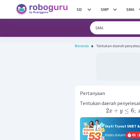
SD
SMP
SMA
Beranda
Tentukan daerah penyelesa
Pertanyaan
Tentukan daerah penyelesa
2
+
≤
6
;
x
y
Ikuti Tryout SNBT 
Habis dalam
01
:
1