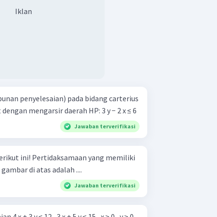
Iklan
nan penyelesaian) pada bidang carterius
dari pertidaksamaan berikut dengan mengarsir daerah HP: 3 y − 2 x ≤ 6
Jawaban terverifikasi
aan yang memiliki
gambar di atas adalah ....
Jawaban terverifikasi
x + 3 y ≤ 12 , 3 x + 5 y ≤ 15 , x ≥ 0 , y ≥ 0