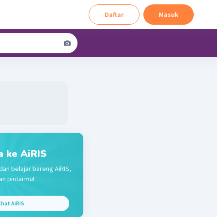
Daftar
Masuk
a ke AiRIS
dan belajar bareng AiRIS,
n pintarmu!
hat AiRIS