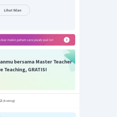
Lihat Iklan
an berada di bawah garis
anmu bersama Master Teacher
ive Teaching, GRATIS!
.2
(
4 rating
)
an berada di atas garis
.