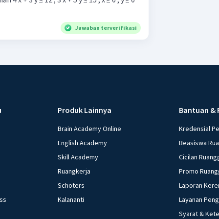
Jawaban terverifikasi
u
Produk Lainnya
Bantuan & 
Brain Academy Online
Kredensial P
English Academy
Beasiswa Ru
Skill Academy
Cicilan Ruang
Ruangkerja
Promo Ruang
Schoters
Laporan Kere
ess
Kalananti
Layanan Pen
Syarat & Ket