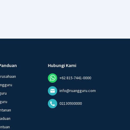
Panduan
Hubungi Kami
erusahaan
+62 815-7441-0000
angguru
info@ruangguru.com
guru
guru
02130930000
ntanan
gaduan
entuan