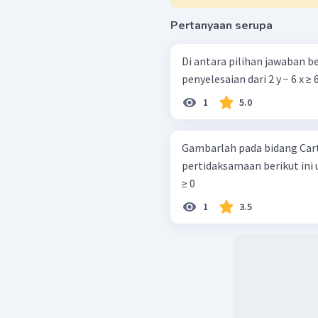
Pertanyaan serupa
Di antara pilihan jawaban 
penyelesaian dari 2 y − 6 x ≥ 6 
1
5.0
Gambarlah pada bidang Cart
pertidaksamaan berikut ini untuk x, y. a. 3 x + 2 y ≤ 12 , x 
≥ 0
1
3.5