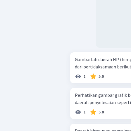
Gambarlah daerah HP (himpu
1
5.0
Perhatikan gambar grafik berikut ini! Pertidaksam
daerah penyelesaian seperti 
1
5.0
Daerah himpunan penyelesaian 4 