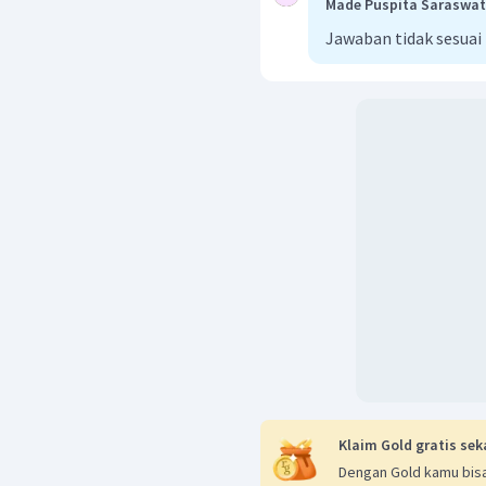
Made Puspita Saraswat
Jadi, gambar daerah pe
atas adalah:
Jawaban tidak sesuai
Klaim Gold gratis sek
Dengan Gold kamu bisa