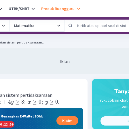
UTBK/SNBT
Produk Ruangguru
ian sistem pertidaksamaan...
Iklan
Tany
ian sistem pertidaksamaan
Yuk, cobain chat 
+
4
≥
8
;
≥
0
;
≥
0
.
x
y
x
y
tema
& Menangkan E-Wallet 100rb
Klaim
C
0
:
12
:
58