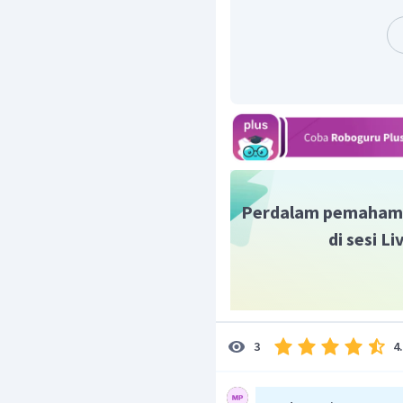
Uji dengan titik
Jadi, daerah penyelesai
Titik yang melewati
T
itik potong sumbu-
Perdalam pemaham
di sesi L
T
itik potong sumbu-
Uji dengan titik
4
3
Jadi, daerah penyelesai