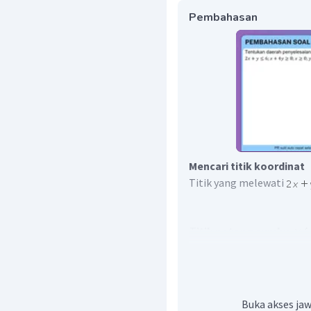
Pembahasan
Mencari titik koordinat
Titik yang melewati
T
itik potong sumbu-
T
itik potong sumbu-
Buka akses jaw