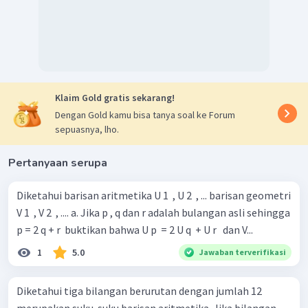
Klaim Gold gratis sekarang!
Dengan Gold kamu bisa tanya soal ke Forum
sepuasnya, lho.
Pertanyaan serupa
Diketahui barisan aritmetika U 1 ​ , U 2 ​ , ... barisan geometri
V 1 ​ , V 2 ​ , .... a. Jika p , q dan r adalah bulangan asli sehingga
p = 2 q + r ​ buktikan bahwa U p ​ = 2 U q ​ + U r ​ ​ dan V...
1
5.0
Jawaban terverifikasi
Diketahui tiga bilangan berurutan dengan jumlah 12
merupakan suku-suku barisan aritmetika. Jika bilangan