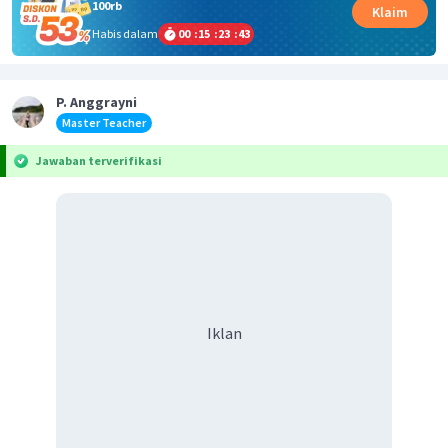
100rb
Klaim
Habis dalam
00
:
15
:
23
:
43
P. Anggrayni
Master Teacher
Jawaban terverifikasi
Iklan