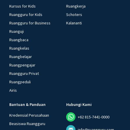
Kursus for Kids
Ruangkerja
Ruangguru for Kids
Schoters
Ruangguru for Business
Kalananti
Ruanguji
Ruangbaca
Ruangkelas
Ruangbelajar
Ruangpengajar
Ruangguru Privat
Ruangpeduli
Airis
Bantuan & Panduan
Hubungi Kami
Kredensial Perusahaan
+62 815-7441-0000
Beasiswa Ruangguru
info@ruangguru.com