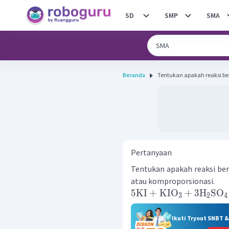
SD
SMP
SMA
Beranda
Tentukan apakah reaksi beri
Pertanyaan
Tentukan apakah reaksi beri
atau komproporsionasi.
5
KI
+
KIO
+
3
H
SO
3
2
4
Ikuti Tryout SNBT 