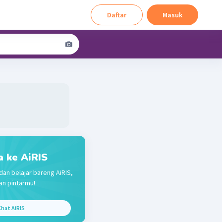
Daftar
Masuk
a ke AiRIS
dan belajar bareng AiRIS,
n pintarmu!
hat AiRIS