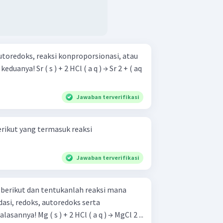
toredoks, reaksi konproporsionasi, atau
( a q ) → Sr 2 + ( aq
Jawaban terverifikasi
erikut yang termasuk reaksi
Jawaban terverifikasi
 berikut dan tentukanlah reaksi mana
dasi, redoks, autoredoks serta
konproporsionasi. Jelaskan alasannya! Mg ( s ) + 2 HCl ( a q ) → MgCl 2 ...