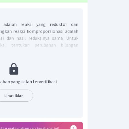
si adalah reaksi yang reduktor dan
ngkan reaksi komproporsionasi adalah
asi dan hasil reduksinya sama. Untuk
ksi, tentukan perubahan bilangan
unsur I mengalami oksidasi dan reduksi
I
2
aban yang telah terverifikasi
dalam bentuk sulfat
i bilangan oksidasi +1, kecuali pada
Lihat Iklan
i bilangan oksidasi -2, kecuali pada
peroksida.
i bilangan oksidasi +1, kecuali pada