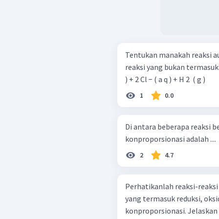
Tentukan manakah reaksi au
reaksi yang bukan termasuk keduanya! Sr ( s ) + 2 HCl 
) + 2 Cl − ( a q ) + H 2 ​ ( g )
1
0.0
Di antara beberapa reaksi b
konproporsionasi adalah ....
2
4.7
Perhatikanlah reaksi-reaksi
yang termasuk reduksi, oksi