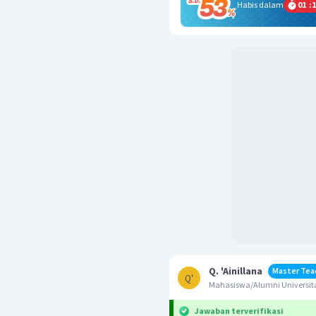
Habis dalam
01
:
1
Q. 'Ainillana
Master Tea
Q'
Mahasiswa/Alumni Universita
Jawaban terverifikasi