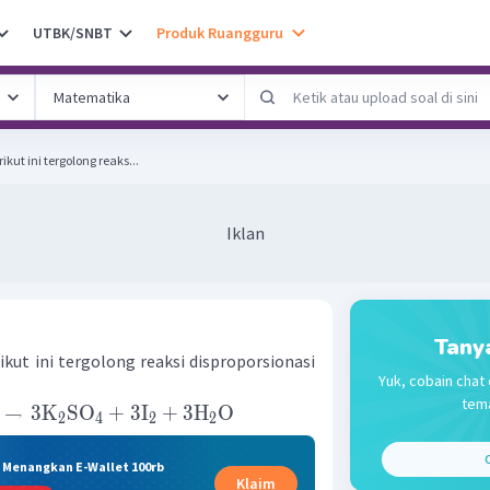
UTBK/SNBT
Produk Ruangguru
kut ini tergolong reaks...
Iklan
Tany
kut ini tergolong reaksi disproporsionasi
Yuk, cobain chat 
tema
→
3
K
SO
+
3
I
+
3
H
O
2
4
2
2
C
& Menangkan E-Wallet 100rb
Klaim