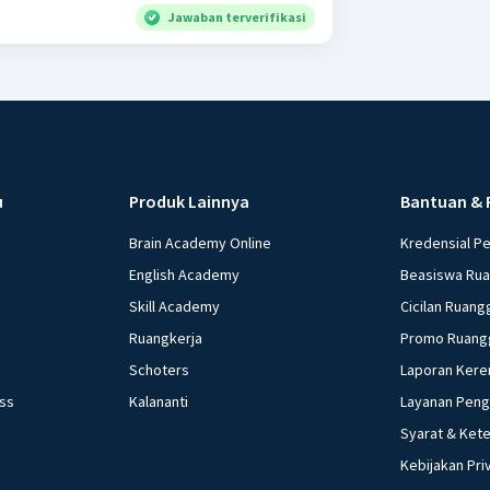
Jawaban terverifikasi
u
Produk Lainnya
Bantuan & 
Brain Academy Online
Kredensial P
English Academy
Beasiswa Ru
Skill Academy
Cicilan Ruang
Ruangkerja
Promo Ruang
Schoters
Laporan Kere
ess
Kalananti
Layanan Pen
Syarat & Ket
Kebijakan Pri