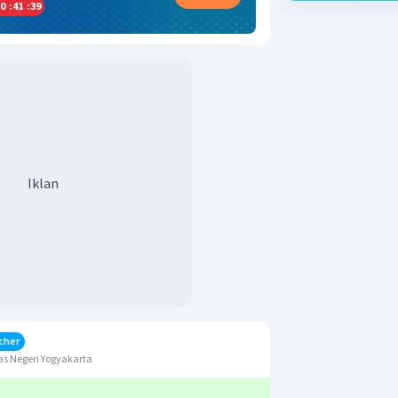
0
:
41
:
39
Iklan
cher
s Negeri Yogyakarta