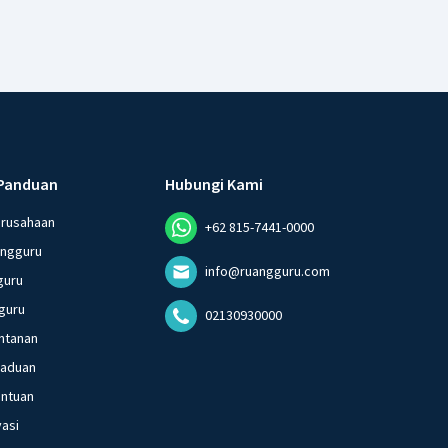
Panduan
Hubungi Kami
erusahaan
+62 815-7441-0000
angguru
info@ruangguru.com
guru
guru
02130930000
ntanan
gaduan
entuan
vasi