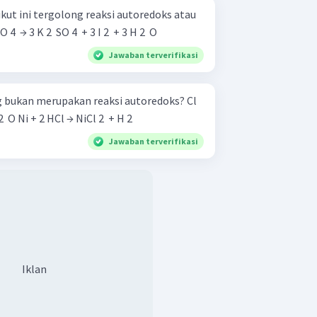
kut ini tergolong reaksi autoredoks atau
​ SO 4 ​ → 3 K 2 ​ SO 4 ​ + 3 I 2 ​ + 3 H 2 ​ O
Jawaban terverifikasi
 bukan merupakan reaksi autoredoks? Cl
2 ​ + 2 KOH → KCl + HClO + H 2 ​ O Ni + 2 HCl → NiCl 2 ​ + H 2 ​
Jawaban terverifikasi
Iklan