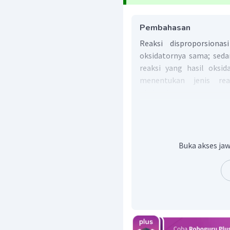
Pembahasan
Reaksi disproporsiona
oksidatornya sama; seda
reaksi yang hasil oksid
menentukan jenis rea
oksidasinya dahulu.
Pada soal, kemungkinan 
sekaligus karena:
ada molekul diatomik
Buka akses jaw
unsur S selalu berada 
unsur K selalu memilik
unsur bebas
unsur O selalu memilik
O
, peroksida, dan su
2
unsur H selalu memilik
H
dan hidrida.
2