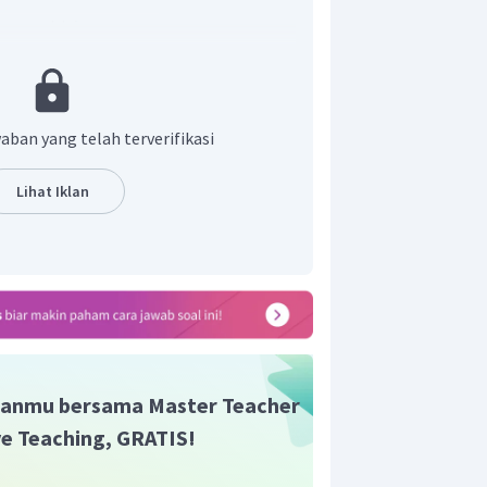
aban yang telah terverifikasi
l reduksi dan oksidasinya merupakan zat
 (S).
Lihat Iklan
r adalah C.
anmu bersama Master Teacher
ive Teaching, GRATIS!