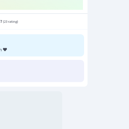
.7
(
23 rating
)
h ❤️