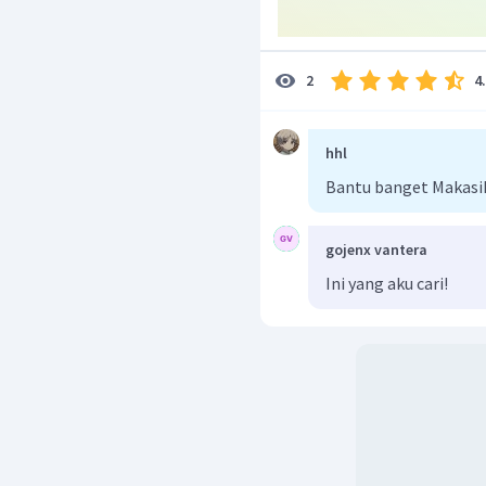
4
2
hhl
Bantu banget Makasi
gojenx vantera
Ini yang aku cari!