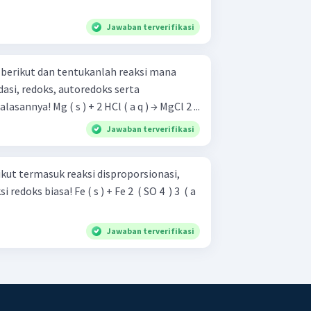
Jawaban terverifikasi
 berikut dan tentukanlah reaksi mana
dasi, redoks, autoredoks serta
konproporsionasi. Jelaskan alasannya! Mg ( s ) + 2 HCl ( a q ) → MgCl 2 ...
Jawaban terverifikasi
kut termasuk reaksi disproporsionasi,
) + Fe 2 ​ ( SO 4 ​ ) 3 ​ ( a
Jawaban terverifikasi