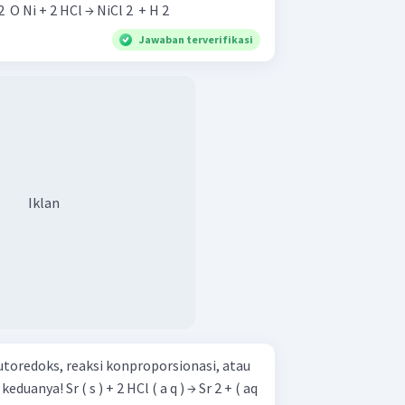
2 ​ + 2 KOH → KCl + HClO + H 2 ​ O Ni + 2 HCl → NiCl 2 ​ + H 2 ​
Jawaban terverifikasi
Iklan
toredoks, reaksi konproporsionasi, atau
( a q ) → Sr 2 + ( aq