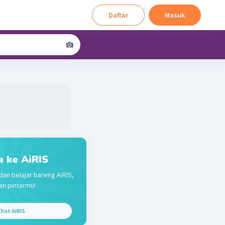
Daftar
Masuk
a ke AiRIS
dan belajar bareng AiRIS,
n pintarmu!
hat AiRIS