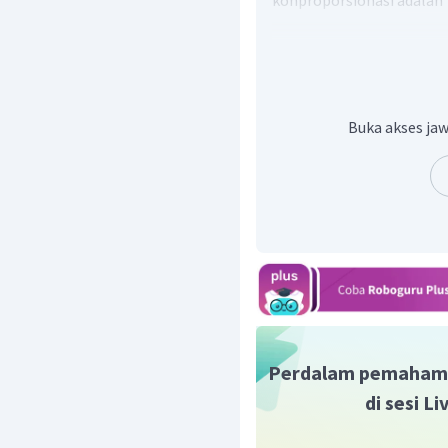
konproporsionasi adalah
Buka akses jaw
Pada reaksi tersebut hasi
yang sama, yaitu belerang
Jadi, jawaban yang bena
Perdalam pemaham
di sesi L