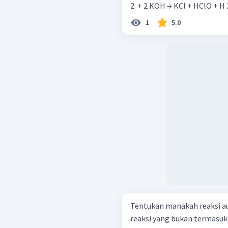
1
5.0
Tentukan manakah reaksi au
reaksi yang bukan termasuk keduanya! Sr ( s ) + 2 HCl 