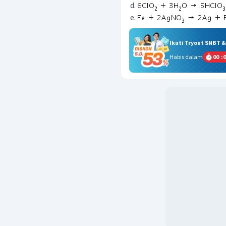
Ikuti Tryout SNBT 
Habis dalam
00
:
0