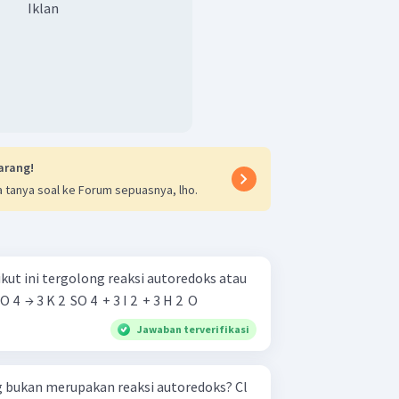
Iklan
arang!
 tanya soal ke Forum sepuasnya, lho.
kut ini tergolong reaksi autoredoks atau
​ SO 4 ​ → 3 K 2 ​ SO 4 ​ + 3 I 2 ​ + 3 H 2 ​ O
Jawaban terverifikasi
 bukan merupakan reaksi autoredoks? Cl