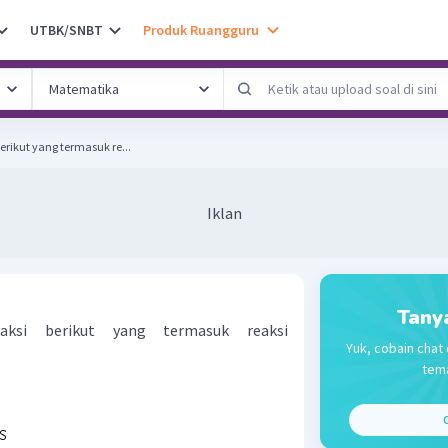
UTBK/SNBT
Produk Ruangguru
erikut yang termasuk re...
Iklan
Tany
aksi berikut yang termasuk reaksi
Yuk, cobain chat 
tema
C