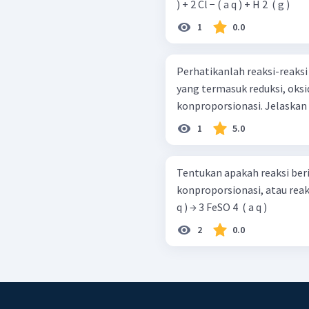
) + 2 Cl − ( a q ) + H 2 ​ ( g )
1
0.0
Perhatikanlah reaksi-reaksi
yang termasuk reduksi, oksi
1
5.0
Tentukan apakah reaksi beri
konproporsionasi, atau reaksi redoks biasa! Fe ( s 
q ) → 3 FeSO 4 ​ ( a q )
2
0.0