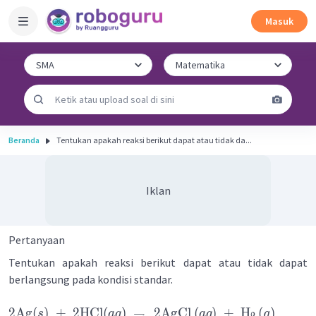
Masuk
Beranda
Tentukan apakah reaksi berikut dapat atau tidak da...
Iklan
Pertanyaan
Tentukan apakah reaksi berikut dapat atau tidak dapat
berlangsung pada kondisi standar.
2
Ag
(
)
+
2
HCl
(
)
→
2
AgCl
(
)
+
H
(
)
s
a
q
a
q
g