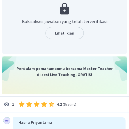
Maka dengan kata lain, reaksi redoks spontan yang
menghasilkan
bertanda positif terjadi jika harga
. Pada katode terjadi reaksi reduksi
Buka akses jawaban yang telah terverifikasi
sedangkan pada anode terjadi reaksi oksidasi.
Lihat Iklan
Harga potensial reduksi standar
beberapa logam
diurutkan dari yang terkecil sampai terbesar dalam suatu
deret, yang disebut deret volta. Dalam deret volta, semakin
ke kanan dengan bertambah besarnya harga potensial
reduksi standar maka logam tersebut akan lebih mudah
Perdalam pemahamanmu bersama Master Teacher
mengalami reaksi reduksi di katoda.
di sesi Live Teaching, GRATIS!
Deret Volta :
4.2
1
(
5 rating
)
Pada reaksi :
terlihat bahwa logam perak (Ag) mengalami rekasi
Hasna Priyantama
oksidasi sedangan hidrogen (H) mengalami reduksi, hal ini