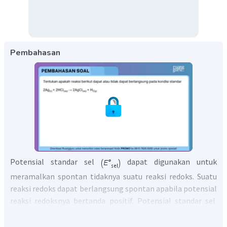
Pembahasan
Potensial standar sel
dapat digunakan untuk
meramalkan spontan tidaknya suatu reaksi redoks. Suatu
reaksi redoks dapat berlangsung spontan apabila potensial
reaksi redoksnya bertanda positif. Potensial standar sel
dapat dihitung dengan rumus
.