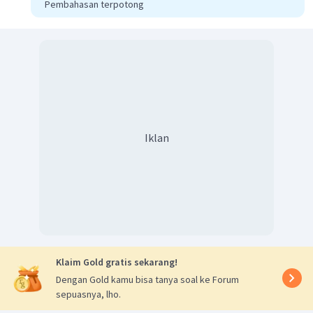
Pembahasan terpotong
dapat dilihat dari perubahan bilangan oksidasinya :
Biloks Ag pada AgCl :
Iklan
Biloks H pada HCl :
Klaim Gold gratis sekarang!
Dengan Gold kamu bisa tanya soal ke Forum
Jika diperhatikan terjadi kenaikan biloks Ag dari 0 menjadi
sepuasnya, lho.
+1 artinya Ag mengalami reaksi oksidasi di anoda.