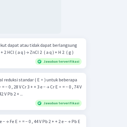
ikut dapat atau tidak dapat berlangsung
i standar. Zn ( s ) + 2 HCl ( a q ) → ZnCl 2 ​ ( a q ) + H 2 ​ ( g )
Jawaban terverifikasi
l reduksi standar ( E ∘ ) untuk beberapa
2 V Pb 2 + ...
Jawaban terverifikasi