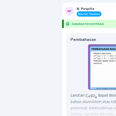
N. Puspita
Master Teacher
Jawaban terverifikasi
Pembahasan
Larutan
dapat disi
bahan aluminium atau tid
potensial elektrodenya a
selnya. Apabila ditinja