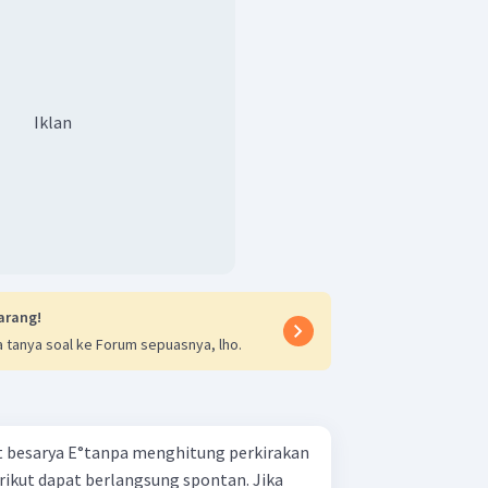
Iklan
arang!
 tanya soal ke Forum sepuasnya, lho.
t besarya E°tanpa menghitung perkirakan
rikut dapat berlangsung spontan. Jika