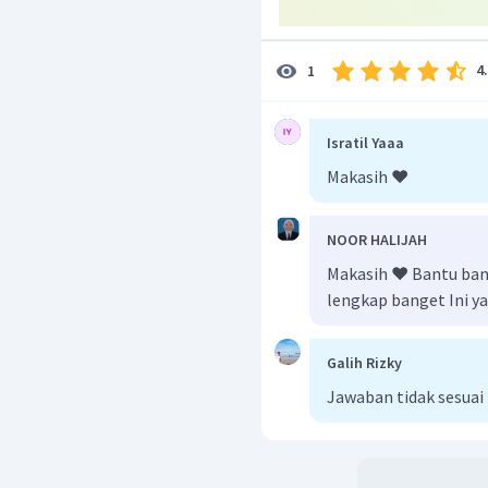
4
1
Isratil Yaaa
Makasih ❤️
NOOR HALIJAH
Makasih ❤️ Bantu ba
lengkap banget Ini ya
Galih Rizky
Jawaban tidak sesuai