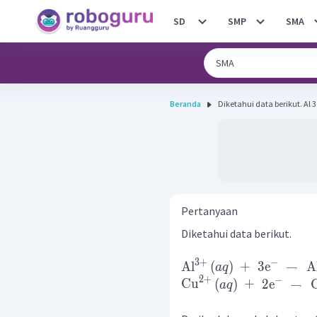
SD
SMP
SMA
Beranda
Diketahui
Pertanyaan
Diketahui data berikut.
3
+
−
Al
(
)
+
3
e
→
A
a
q
2
+
−
Cu
(
)
+
2
e
→
a
q