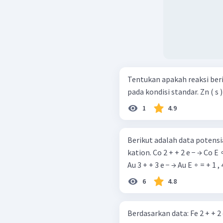
Tentukan apakah reaksi ber
pada kondis
1
4.9
Berikut adalah data potensia
kation. Co 2 + + 2 e − → Co E ∘ = − 0 , 28 V Cr 3 + + 3 e − → Cr E ∘ = − 0 , 74 V
Au 3 + + 3 e − → Au E ∘ = + 1 , 4
6
4.8
Berdasarkan data: Fe 2 + + 2 e − → Fe E ∘ = − 0 , 44 V Pb 2 + + 2 e − → Pb E