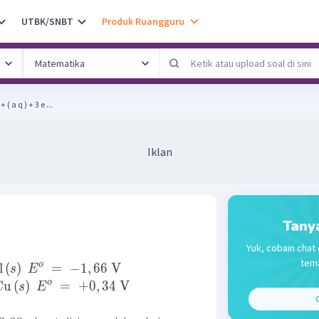
UTBK/SNBT
Produk Ruangguru
 data berikut. Al 3 + ( a q ) + 3 e ...
Iklan
Tany
Yuk, cobain chat 
tema
o
l
(
)
=
−
1
,
66
V
s
E
o
Cu
(
)
=
+
0
,
34
V
s
E
C