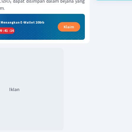
dapat disimpan dalam bejana yang
CuSO
4
um.
& Menangkan E-Wallet 100rb
Klaim
9
:
41
:
13
Iklan