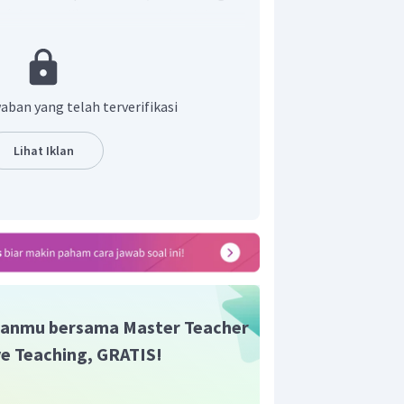
 (
kecil) mampu mendesak logam
besar).
nsial elektrode negatif (
kecil)
agai anode (mengalami oksidasi) dan
aban yang telah terverifikasi
ai katode (mengalami reduksi). Apabila
arutan
tidak dapat disimpan di
Lihat Iklan
, karena alumunium dapat mereduksi
kan mengendapkan tembaga dari
idak dapat disimpan dalam bejana
anmu bersama Master Teacher
ive Teaching, GRATIS!