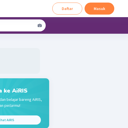
Daftar
Masuk
a ke AiRIS
dan belajar bareng AiRIS,
n pintarmu!
hat AiRIS