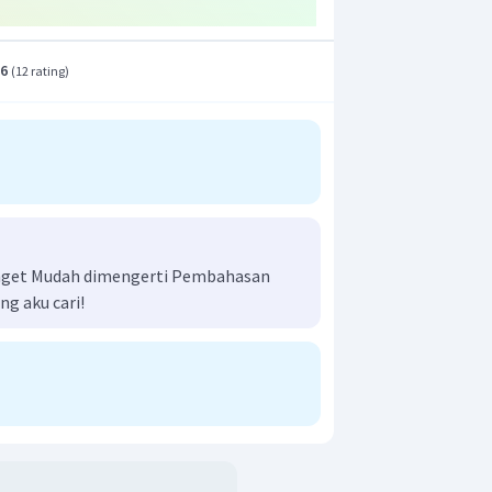
.6
(
12 rating
)
nget Mudah dimengerti Pembahasan
ng aku cari!