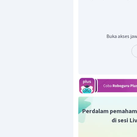
yang mengalami oksidasi
yang mengalami reduksi (
Aluminum memiliki pote
sehingga bertindak seb
Buka akses jaw
tembaga bertindak sebag
terjadi sebuah reaksi l
dalam bejana aluminium
tembaga sehingga a
larutannya.
Jadi, larutan
t
alumunium.
Perdalam pemaham
di sesi L