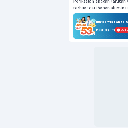
Periksalah apakah larutan
terbuat dari bahan alumini
Ikuti Tryout SNBT 
Habis dalam
00
:
0