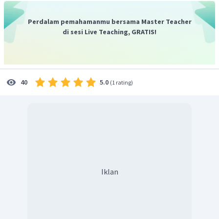
=
−
3
∘
∘
sin
7
5
+
sin
1
5
.
Perdalam pemahamanmu bersama Master Teacher
di sesi Live Teaching, GRATIS!
5.0
40
(
1 rating
)
Iklan