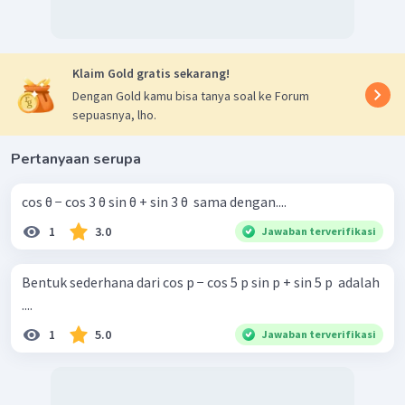
Klaim Gold gratis sekarang!
Dengan Gold kamu bisa tanya soal ke Forum
sepuasnya, lho.
Pertanyaan serupa
cos θ − cos 3 θ sin θ + sin 3 θ ​ sama dengan....
1
3.0
Jawaban terverifikasi
Bentuk sederhana dari cos p − cos 5 p sin p + sin 5 p ​ adalah
....
1
5.0
Jawaban terverifikasi