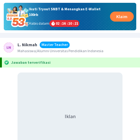
Ikuti Tryout SNBT & Menangkan E-Wallet
100rb
Klaim
Habis dalam
02
:
16
:
10
:
21
L. Nikmah
Master Teacher
Mahasiswa/Alumni Universitas Pendidikan Indonesia
Jawaban terverifikasi
Iklan