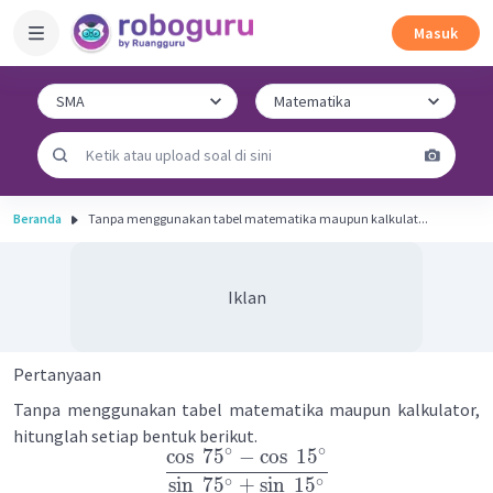
Masuk
Beranda
Tanpa menggunakan tabel matematika maupun kalkulat...
Iklan
Pertanyaan
Tanpa menggunakan tabel matematika maupun kalkulator,
hitunglah setiap bentuk berikut.
∘
∘
cos
7
5
−
cos
1
5
∘
∘
sin
7
5
+
sin
1
5