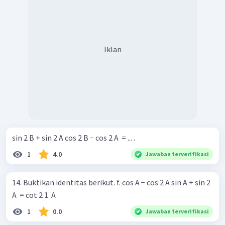
Iklan
sin 2 B + sin 2 A cos 2 B − cos 2 A ​ = ... .
1
4.0
Jawaban terverifikasi
14. Buktikan identitas berikut. f. cos A − cos 2 A sin A + sin 2
A ​ = cot 2 1 ​ A
1
0.0
Jawaban terverifikasi