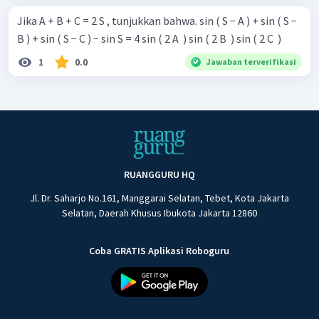
Jika A + B + C = 2 S , tunjukkan bahwa. sin ( S − A ) + sin ( S −
B ) + sin ( S − C ) − sin S = 4 sin ( 2 A ​ ) sin ( 2 B ​ ) sin ( 2 C ​ )
1
0.0
Jawaban terverifikasi
RUANGGURU HQ
Jl. Dr. Saharjo No.161, Manggarai Selatan, Tebet, Kota Jakarta
Selatan, Daerah Khusus Ibukota Jakarta 12860
Coba GRATIS Aplikasi Roboguru