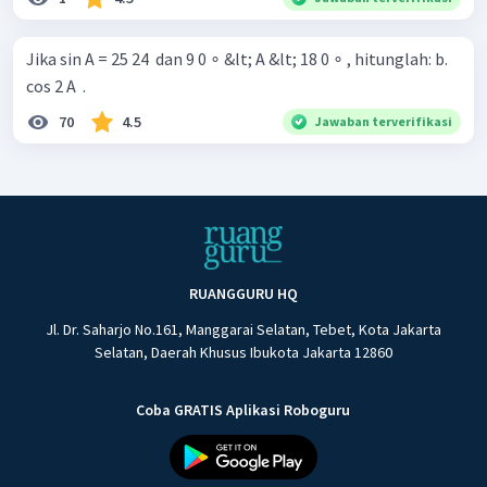
Jika sin A = 25 24 ​ dan 9 0 ∘ &lt; A &lt; 18 0 ∘ , hitunglah: b.
cos 2 A ​ .
70
4.5
Jawaban terverifikasi
RUANGGURU HQ
Jl. Dr. Saharjo No.161, Manggarai Selatan, Tebet, Kota Jakarta
Selatan, Daerah Khusus Ibukota Jakarta 12860
Coba GRATIS Aplikasi Roboguru