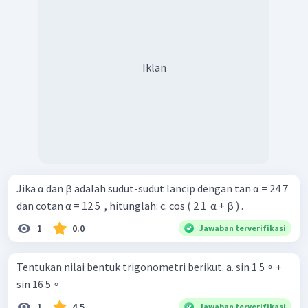
Iklan
Jika α dan β adalah sudut-sudut lancip dengan tan α = 24 7 ​
dan cotan α = 12 5 ​ , hitunglah: c. cos ( 2 1 ​ α + β ) .
1
0.0
Jawaban terverifikasi
Tentukan nilai bentuk trigonometri berikut. a. sin 1 5 ∘ +
sin 16 5 ∘
1
4.5
Jawaban terverifikasi