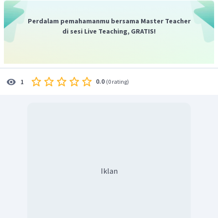
=
±
2
∘
1
cos
22
Karena nilai
bernilai positif pada kuadran I,
Perdalam pemahamanmu bersama Master Teacher
2
∘
1
di sesi Live Teaching, GRATIS!
2
+
2
cos
22
sehingga nilai
adalah
2
2
∘
1
2
+
2
cos
22
Jadi, nilai
adalah
2
2
0.0
1
(
0 rating
)
Iklan