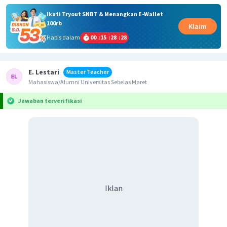
Ikuti Tryout SNBT & Menangkan E-Wallet
100rb
Klaim
Habis dalam
00
:
15
:
28
:
28
E. Lestari
Master Teacher
Mahasiswa/Alumni Universitas Sebelas Maret
Jawaban terverifikasi
Iklan