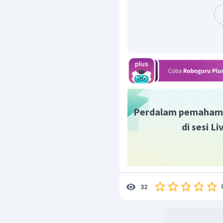
Perdalam pemaham
di sesi L
32