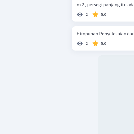
m 2 , persegi panjang itu adal
2
5.0
Himpunan Penyelesaian dari 2
2
5.0