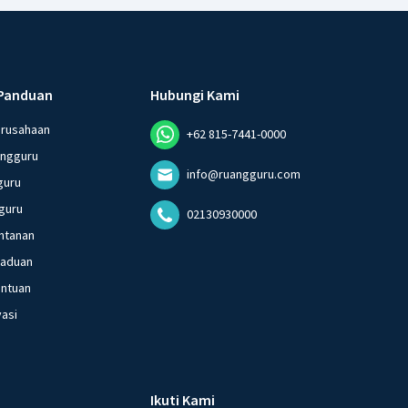
Panduan
Hubungi Kami
erusahaan
+62 815-7441-0000
angguru
info@ruangguru.com
guru
guru
02130930000
ntanan
gaduan
entuan
vasi
Ikuti Kami