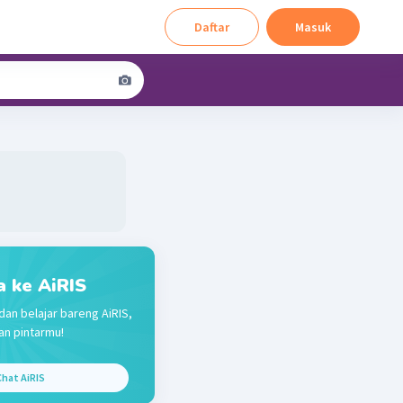
Daftar
Masuk
a ke AiRIS
dan belajar bareng AiRIS,
n pintarmu!
hat AiRIS