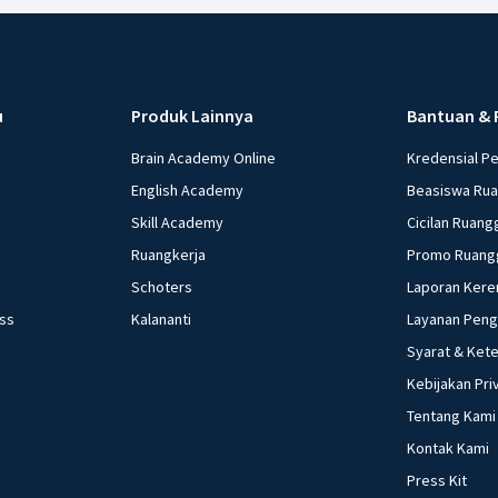
u
Produk Lainnya
Bantuan & 
Brain Academy Online
Kredensial P
English Academy
Beasiswa Ru
Skill Academy
Cicilan Ruang
Ruangkerja
Promo Ruang
Schoters
Laporan Kere
ess
Kalananti
Layanan Pen
Syarat & Ket
Kebijakan Pri
Tentang Kami
Kontak Kami
Press Kit