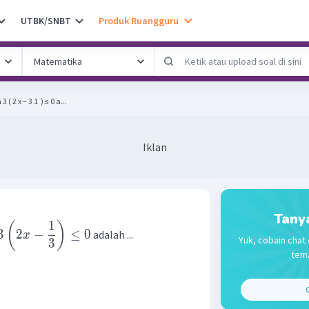
UTBK/SNBT
Produk Ruangguru
2 x − 3 1 ​ ) ≤ 0 a...
Iklan
Tany
1
(
)
3
2
−
≤
0
adalah ...
x
Yuk, cobain chat 
3
tema
C