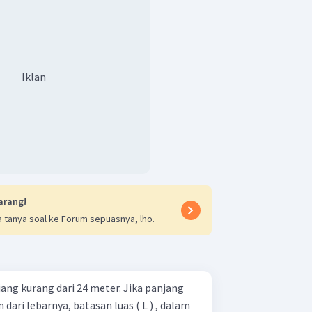
Iklan
arang!
 tanya soal ke Forum sepuasnya, lho.
jang kurang dari 24 meter. Jika panjang
 dari lebarnya, batasan luas ( L ) , dalam