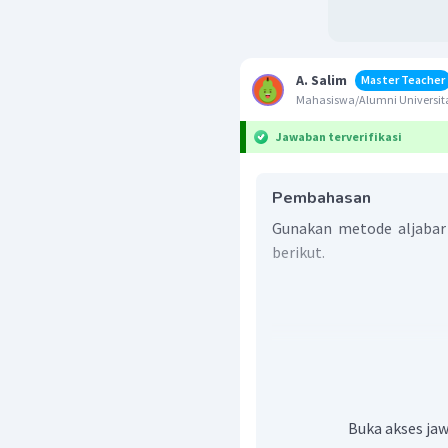
A. Salim
Master Teacher
Mahasiswa/Alumni Universita
Jawaban terverifikasi
Pembahasan
Gunakan metode aljabar
berikut.
Buka akses jaw
Oleh karena itu, jawaba