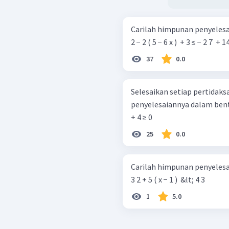
Carilah himpunan penyelesaia
2 − 2 ( 5 − 6 x ) ​ + 3 ≤ − 2 7 ​ + 1
37
0.0
Selesaikan setiap pertidaks
penyelesaiannya dalam bentuk interval bil
+ 4 ≥ 0
25
0.0
Carilah himpunan penyelesaia
3 2 + 5 ( x − 1 ) ​ &lt; 4 3 ​
1
5.0