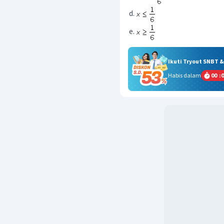
Ikuti Tryout SNBT 
Habis dalam
00
:
0