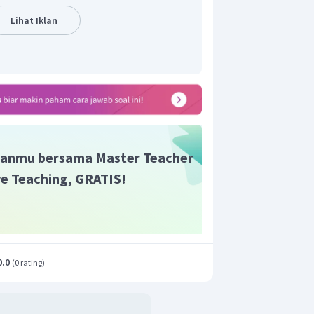
Lihat Iklan
anmu bersama Master Teacher
ive Teaching, GRATIS!
0.0
(
0 rating
)