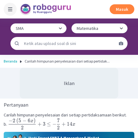
Masuk
Beranda
Carilah himpunan penyelesaian dari setiap pertidak...
Iklan
Pertanyaan
Carilah himpunan penyelesaian dari setiap pertidaksamaan berikut.
−
2
(
5
−
6
)
7
x
+
3
≤
−
+
14
b.
x
2
2
Ikuti Tryout SNBT & Menangkan E-Wallet