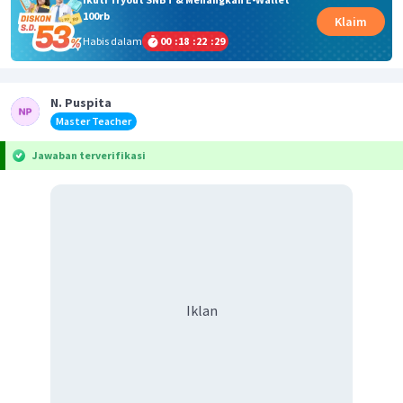
100rb
Klaim
Habis dalam
00
:
18
:
22
:
28
N. Puspita
Master Teacher
Jawaban terverifikasi
Iklan