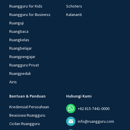
Ruangguru for Kids
Schoters
Ruangguru for Business
Kalananti
Ruanguji
Ruangbaca
Ruangkelas
Ruangbelajar
Ruangpengajar
Ruangguru Privat
Ruangpeduli
Airis
Bantuan & Panduan
Hubungi Kami
Kredensial Perusahaan
+62 815-7441-0000
Beasiswa Ruangguru
info@ruangguru.com
Cicilan Ruangguru