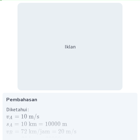
Iklan
Pembahasan
Diketahui :
=
10
m
/
s
v
A
=
10
km
=
10000
m
s
A
=
72
km
/
jam
=
20
m
/
s
v
B
=
36
km
=
36000
m
s