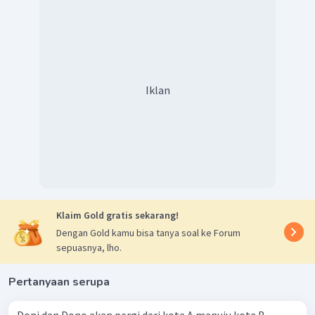
Iklan
Klaim Gold gratis sekarang!
Dengan Gold kamu bisa tanya soal ke Forum
sepuasnya, lho.
Pertanyaan serupa