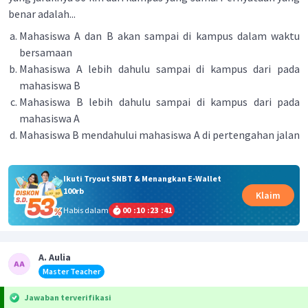
benar adalah...
Mahasiswa A dan B akan sampai di kampus dalam waktu
bersamaan
Mahasiswa A lebih dahulu sampai di kampus dari pada
mahasiswa B
Mahasiswa B lebih dahulu sampai di kampus dari pada
mahasiswa A
Mahasiswa B mendahului mahasiswa A di pertengahan jalan
Ikuti Tryout SNBT & Menangkan E-Wallet
100rb
Klaim
Habis dalam
00
:
10
:
23
:
41
A. Aulia
Master Teacher
Jawaban terverifikasi