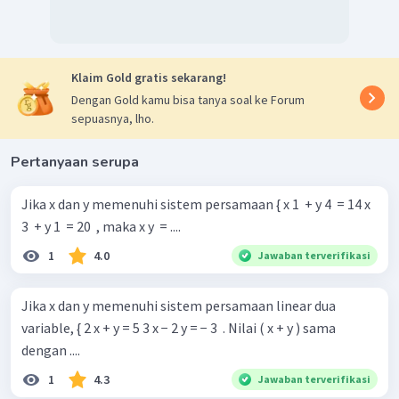
Klaim Gold gratis sekarang!
Dengan Gold kamu bisa tanya soal ke Forum
sepuasnya, lho.
Pertanyaan serupa
Jika x dan y memenuhi sistem persamaan { x 1 ​ + y 4 ​ = 14 x
3 ​ + y 1 ​ = 20 ​ , maka x y ​ = ....
1
4.0
Jawaban terverifikasi
Jika x dan y memenuhi sistem persamaan linear dua
variable, { 2 x + y = 5 3 x − 2 y = − 3 ​ . Nilai ( x + y ) sama
dengan ....
1
4.3
Jawaban terverifikasi