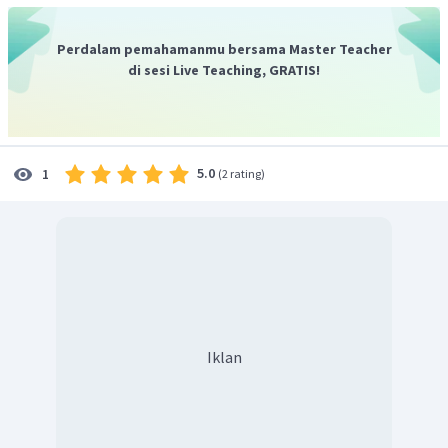
Perdalam pemahamanmu bersama Master Teacher
di sesi Live Teaching, GRATIS!
5.0
1
(
2 rating
)
Dengan demikian, penyelesaian dari sistem persamaan
linear tersebut adalah
Iklan