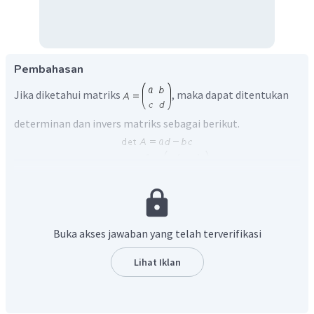
Pembahasan
Jika diketahui matriks
, maka dapat ditentukan
determinan dan invers matriks sebagai berikut.
Pada persamaan matriks berlaku rumus berikut.
Buka akses jawaban yang telah terverifikasi
SPLDV di atas dapat ditulis dalam bentuk matriks berikut.
Lihat Iklan
Berdasarkan konsep invers matriks dapat ditentukan nilai
dan
berikut.