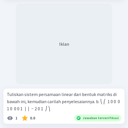
Iklan
Tuliskan sistem persamaan linear dari bentuk matriks di
bawah ini, kemudian carilah penyelesaiannya. b. ⎝ ⎛ ​ 1 0 0 ​ 0
1 0 ​ 0 0 1 ​ ∣ ∣ ​ − 2 0 1 ​ ⎠ ⎞ ​
1
0.0
Jawaban terverifikasi