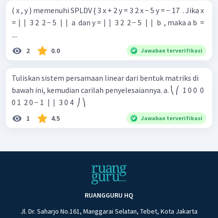
( x , y ) memenuhi SPLDV { 3 x + 2 y = 3 2 x − 5 y = − 17 ​ . Jika x
= ∣ ∣ ​ 3 2 ​ 2 − 5 ​ ∣ ∣ ​ a ​ dan y = ∣ ∣ ​ 3 2 ​ 2 − 5 ​ ∣ ∣ ​ b ​ , maka a b ​ =
....
2
0.0
Jawaban terverifikasi
Tuliskan sistem persamaan linear dari bentuk matriks di
bawah ini, kemudian carilah penyelesaiannya. a. ⎝ ⎛ ​ 1 0 0 ​ 0
0 1 ​ 2 0 − 1 ​ ∣ ∣ ​ 3 0 4 ​ ⎠ ⎞ ​
1
4.5
Jawaban terverifikasi
RUANGGURU HQ
Jl. Dr. Saharjo No.161, Manggarai Selatan, Tebet, Kota Jakarta