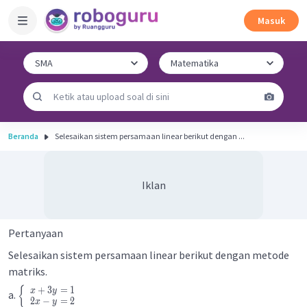
Masuk
Beranda
Selesaikan sistem persamaan linear berikut dengan ...
Iklan
Pertanyaan
Selesaikan sistem persamaan linear berikut dengan metode
matriks.
+
3
=
1
{
x
y
a.
2
−
=
2
x
y