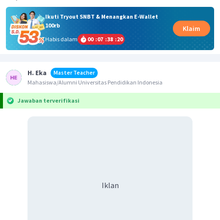
Ikuti Tryout SNBT & Menangkan E-Wallet
100rb
Klaim
Habis dalam
00
:
07
:
38
:
20
H. Eka
Master Teacher
Mahasiswa/Alumni Universitas Pendidikan Indonesia
Jawaban terverifikasi
Iklan