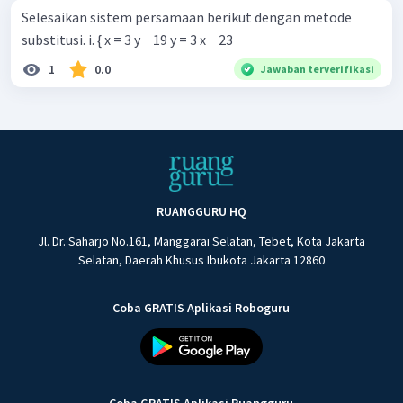
Selesaikan sistem persamaan berikut dengan metode
substitusi. i. { x = 3 y − 19 y = 3 x − 23 ​
1
0.0
Jawaban terverifikasi
RUANGGURU HQ
Jl. Dr. Saharjo No.161, Manggarai Selatan, Tebet, Kota Jakarta
Selatan, Daerah Khusus Ibukota Jakarta 12860
Coba GRATIS Aplikasi Roboguru