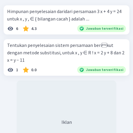
Himpunan penyelesaian daridari persamaan 3 x + 4 y = 24
untuk x , y , ∈ { bilangan cacah } adalah ....
6
4.3
Jawaban terverifikasi
Tentukan penyelesaian sistem persamaan berikut
dengan metode substitusi, untuk x , y ∈ R ! x = 2 y + 8 dan 2
x = y − 11
1
0.0
Jawaban terverifikasi
Iklan