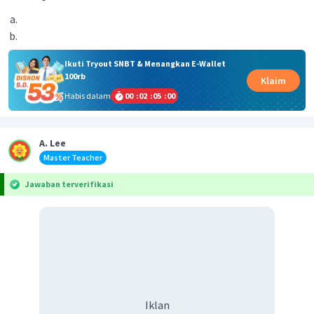
Ikuti Tryout SNBT & Menangkan E-Wallet
100rb
Klaim
Habis dalam
00
:
02
:
05
:
00
A. Lee
Master Teacher
Jawaban terverifikasi
Iklan