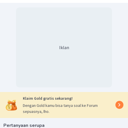
Iklan
Klaim Gold gratis sekarang!
Dengan Gold kamu bisa tanya soal ke Forum
sepuasnya, lho.
Pertanyaan serupa