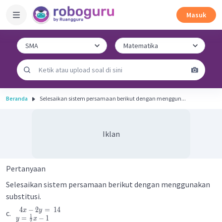
Masuk
Beranda
Selesaikan sistem persamaan berikut dengan menggun...
Iklan
Pertanyaan
Selesaikan sistem persamaan berikut dengan menggunakan
substitusi.
4
−
2
=
14
x
y
c.
1
=
−
1
y
x
2