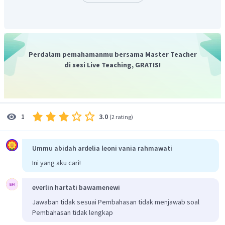
Jadi, Himpunan penyelesaian adalah
Perdalam pemahamanmu bersama Master Teacher
di sesi Live Teaching, GRATIS!
3.0
1
(
2 rating
)
Ummu abidah ardelia leoni vania rahmawati
Ini yang aku cari!
everlin hartati bawamenewi
Jawaban tidak sesuai Pembahasan tidak menjawab soal
Pembahasan tidak lengkap