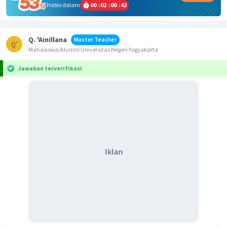
Habis dalam
00
:
02
:
00
:
42
Q. 'Ainillana
Master Teacher
Q'
Mahasiswa/Alumni Universitas Negeri Yogyakarta
Jawaban terverifikasi
Iklan