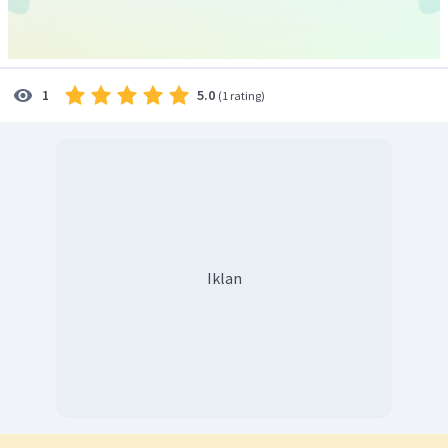
5.0
1
(
1 rating
)
Iklan