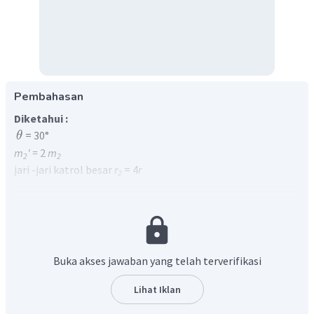
Pembahasan
Diketahui :
= 30°
θ
m
' =
2
m
2
2
jari -jari katrol besar
r
= 4
r
2
jari-jari katrol kecil
r
= 2r
1
Ditanyakan :
Jika setiap massa dijadikan dua kali semula,
salah satu cara yang dapat dilakukan agar sistem tetap
setimbang adalah ... ?
Penyelesaian :
Buka akses jawaban yang telah terverifikasi
Perhatikan gambar uraian gaya di bawah ini
Lihat Iklan