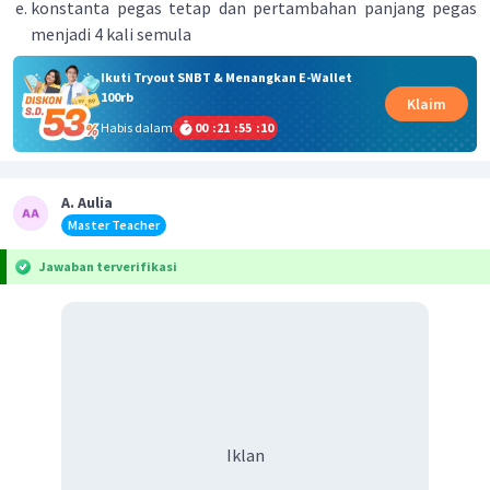
konstanta pegas tetap dan pertambahan panjang pegas
menjadi 4 kali semula
Ikuti Tryout SNBT & Menangkan E-Wallet
100rb
Klaim
Habis dalam
00
:
21
:
55
:
10
A. Aulia
Master Teacher
Jawaban terverifikasi
Iklan