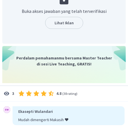
Untuk
maka
Buka akses jawaban yang telah terverifikasi
Lihat Iklan
Untuk
, maka
Perdalam pemahamanmu bersama Master Teacher
di sesi Live Teaching, GRATIS!
Untuk
, maka
4.8
3
(
38 rating
)
Ekasepti Wulandari
Mudah dimengerti Makasih ❤️