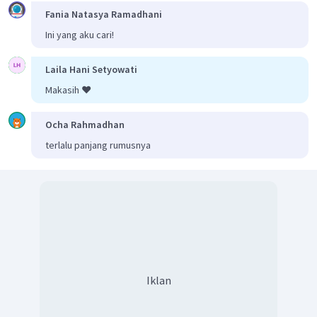
Fania Natasya Ramadhani
Ini yang aku cari!
Untuk
, maka
Laila Hani Setyowati
Makasih ❤️
Ocha Rahmadhan
terlalu panjang rumusnya
Selanjutnya akan dihitung nilai dari
Iklan
Maka peluang paling banyak
peserta lulus tes adalah