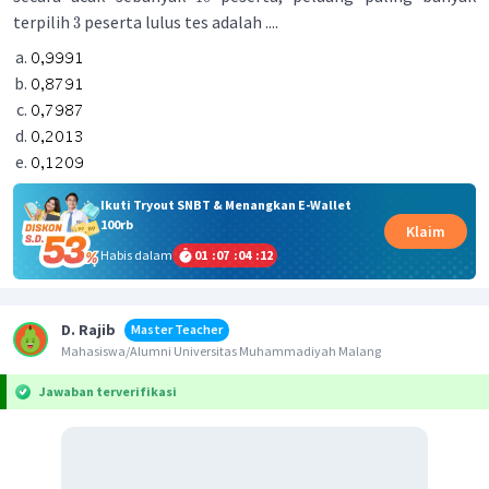
terpilih
peserta lulus tes adalah ....
3
Ikuti Tryout SNBT & Menangkan E-Wallet
100rb
Klaim
Habis dalam
01
:
07
:
04
:
11
D. Rajib
Master Teacher
Mahasiswa/Alumni Universitas Muhammadiyah Malang
Jawaban terverifikasi