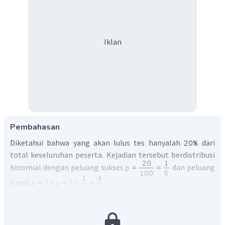
Iklan
Pembahasan
Diketahui bahwa yang akan lulus tes hanyalah
dari
total keseluruhan peserta. Kejadian tersebut berdistribusi
binomial dengan peluang sukses
dan peluang
gagal
.
Dari para peserta tes dipilih
sampel secara acak
.
Rumus peluang untuk distribusi binomial adalah,
.